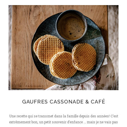
rôtie
&
sauce
au
tahini
GAUFRES CASSONADE & CAFÉ
Une recette qui se transmet dans la famille depuis des années! C’est
extrêmement bon, un petit souvenir d’enfance … mais je ne vais pas