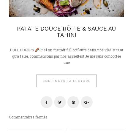
PATATE DOUCE RÔTIE & SAUCE AU
TAHINI
FULL COLORS
Et si on mettait full couleurs dans nos vies et tant
qu’à faire, commençons par nos assiettes! Je me suis concoctée
une
CONTINUER LA LECTURE
sur
Commentaires fermés
Patate
douce