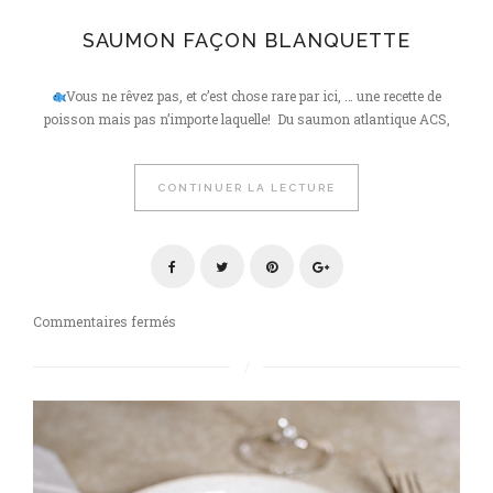
SAUMON FAÇON BLANQUETTE
Vous ne rêvez pas, et c’est chose rare par ici, … une recette de
poisson mais pas n’importe laquelle! Du saumon atlantique ACS,
CONTINUER LA LECTURE
sur
Commentaires fermés
Saumon
façon
blanquette