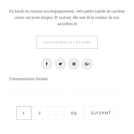
En lunch ou comme accompagnement, cette petite salade de carottes
cuites est juste dingue. Et surtout, elle met de la couleur de vos
assiettes et
CONTINUER LA LECTURE
sur
Commentaires fermés
Salade
de
carottes
&
Pagination
vinaigrette
1
2
…
69
SUIVANT
acidulée
des
publications