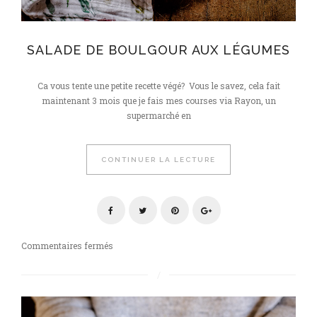
SALADE DE BOULGOUR AUX LÉGUMES
Ca vous tente une petite recette végé? Vous le savez, cela fait
maintenant 3 mois que je fais mes courses via Rayon, un
supermarché en
CONTINUER LA LECTURE
sur
Commentaires fermés
Salade
de
boulgour
aux