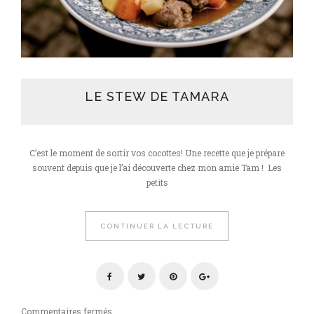
LE STEW DE TAMARA
C’est le moment de sortir vos cocottes! Une recette que je prépare
souvent depuis que je l’ai découverte chez mon amie Tam ! Les
petits
CONTINUER LA LECTURE
sur
Commentaires fermés