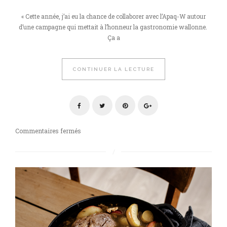
« Cette année, j’ai eu la chance de collaborer avec l’Apaq-W autour
d’une campagne qui mettait à l’honneur la gastronomie wallonne.
Ça a
CONTINUER LA LECTURE
sur
Commentaires fermés
Mise
à
l’honneur
de
la
gastronomie
wallonne