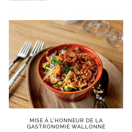
Le
stew
de
Tamara
MISE À L’HONNEUR DE LA
GASTRONOMIE WALLONNE