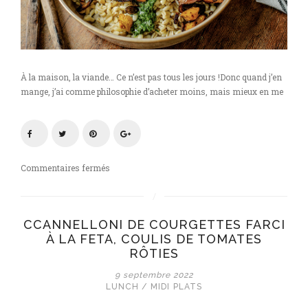
À la maison, la viande… Ce n’est pas tous les jours !Donc quand j’en
mange, j’ai comme philosophie d’acheter moins, mais mieux en me
sur
Commentaires fermés
Salade
tiède
au
CCANNELLONI DE COURGETTES FARCI
boeuf
À LA FETA, COULIS DE TOMATES
RÔTIES
9 septembre 2022
LUNCH / MIDI
PLATS