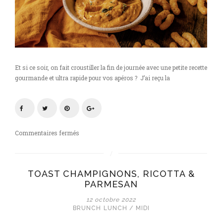
Et si ce soir, on fait croustiller la fin de journée avec une petite recette
gourmande et ultra rapide pour vos apéros ? J’ai reçu la
sur
Commentaires fermés
Dip
poivron
/
TOAST CHAMPIGNONS, RICOTTA &
butternut
PARMESAN
12 octobre 2022
BRUNCH
LUNCH / MIDI