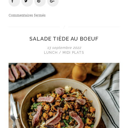
sur
Commentaires fermés
Toast
champignons,
ricotta
SALADE TIÈDE AU BOEUF
&
parmesan
13 septembre 2022
LUNCH / MIDI
PLATS