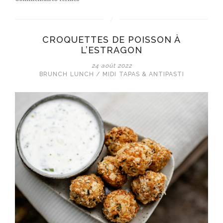
Toast
de
poulet
CROQUETTES DE POISSON À
à
L’ESTRAGON
l’estragon
24 août 2022
BRUNCH
LUNCH / MIDI
TAPAS & ANTIPASTI