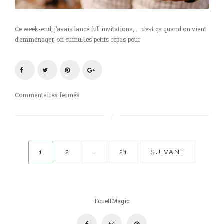
Ce week-end, j’avais lancé full invitations,…. c’est ça quand on vient
d’emménager, on cumul les petits repas pour
sur
Commentaires fermés
Boulettes
de
merguez
d’agneau
Pagination
au
1
2
…
21
SUIVANT
pesto
des
et
tagliatelles
publications
de
concombre
FouettMagic