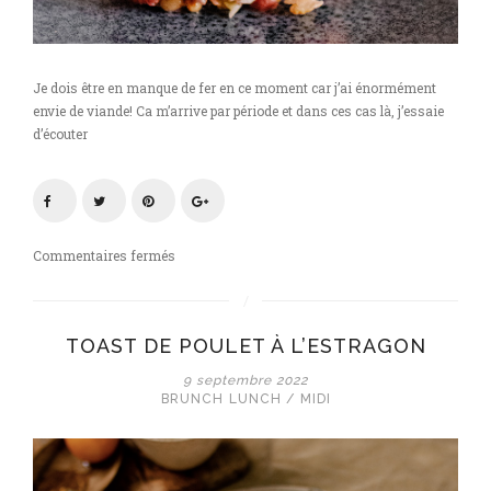
Je dois être en manque de fer en ce moment car j’ai énormément
envie de viande! Ca m’arrive par période et dans ces cas là, j’essaie
d’écouter
sur
Commentaires fermés
Tartare
de
boeuf
TOAST DE POULET À L’ESTRAGON
à
l’italienne
9 septembre 2022
BRUNCH
LUNCH / MIDI