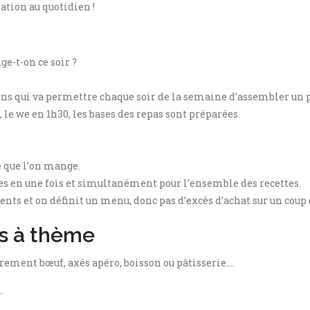
tion au quotidien !
ge-t-on ce soir ?
s qui va permettre chaque soir de la semaine d’assembler un pl
 le we en 1h30, les bases des repas sont préparées.
e que l’on mange.
ées en une fois et simultanément pour l’ensemble des recettes.
ients et on définit un menu, donc pas d’excès d’achat sur un coup 
ks à thème
èrement bœuf, axés apéro, boisson ou pâtisserie….
…