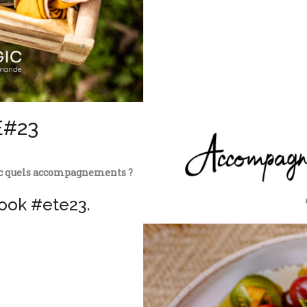
E#23
ec quels accompagnements ?
book #ete23.