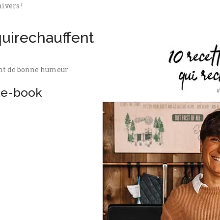
ivers !
uirechauffent
ent de bonne humeur
e e-book