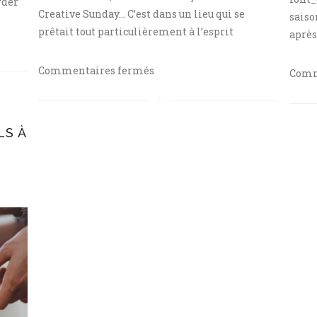
rder
Creative Sunday… C’est dans un lieu qui se
saiso
prêtait tout particulièrement à l’esprit
après
sur
Commentaires fermés
Comm
Le
Creative
Sunday#13
LS À
chez
The
Yogourt
Farm
:
Let
is
snow