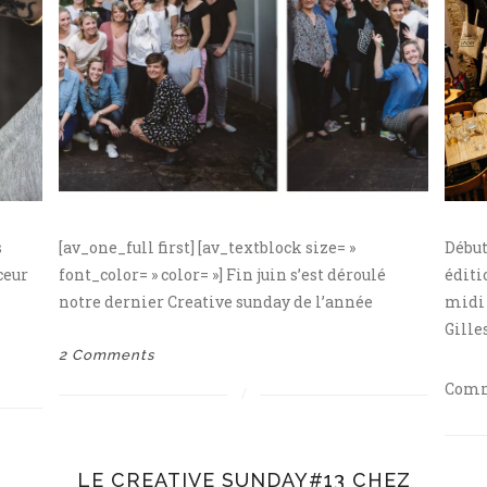
du
Kanaal.
s
[av_one_full first] [av_textblock size= »
Début
ceur
font_color= » color= »] Fin juin s’est déroulé
éditi
notre dernier Creative sunday de l’année
midi 
Gilles
2 Comments
Comm
LE CREATIVE SUNDAY#13 CHEZ