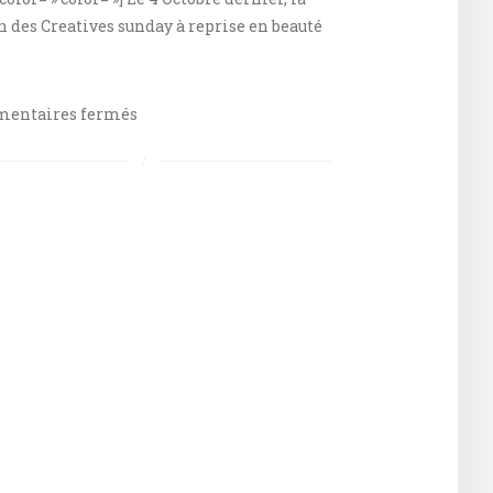
n des Creatives sunday à reprise en beauté
sur
entaires fermés
Retour
sur
le
Creative
Sunday#12
: »Keep
it
warm »