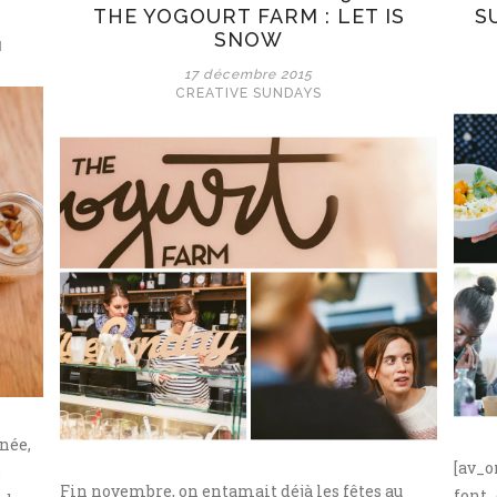
THE YOGOURT FARM : LET IS
S
SNOW
I
17 décembre 2015
CREATIVE SUNDAYS
née,
[av_o
e
Fin novembre, on entamait déjà les fêtes au
font_