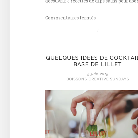
découvrir 3 recettes de dips sains pour abo
sur
Commentaires fermés
Trio
de
dips
QUELQUES IDÉES DE COCKTAI
BASE DE LILLET
5 juin 2015
BOISSONS
CREATIVE SUNDAYS