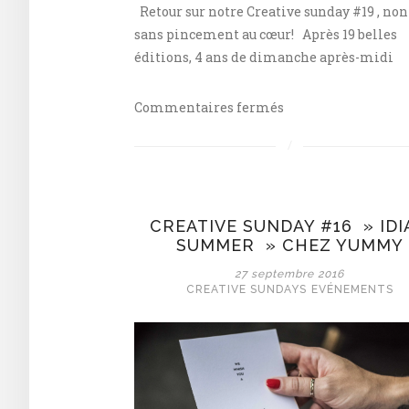
Retour sur notre Creative sunday #19 , non
sans pincement au cœur! Après 19 belles
éditions, 4 ans de dimanche après-midi
sur
Commentaires fermés
Notre
Creative
Sunday
#19
:
CREATIVE SUNDAY #16 » IDI
«
SUMMER » CHEZ YUMMY
La
27 septembre 2016
Der
CREATIVE SUNDAYS
EVÉNEMENTS
des
Ders
»