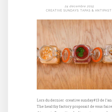
Idian
24 décembre 2015
summer
CREATIVE SUNDAYS
TAPAS & ANTIPAST
»
chez
YUMMY
Lors du dernier creative sunday#13 de l’an
The healthy factory proposait de vous fair