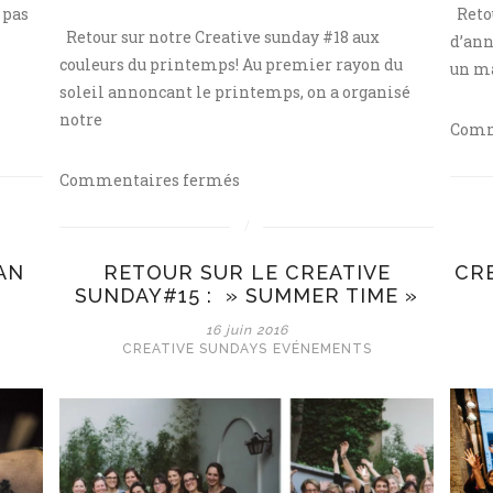
 pas
Retou
Retour sur notre Creative sunday #18 aux
d’ann
couleurs du printemps! Au premier rayon du
un ma
soleil annoncant le printemps, on a organisé
notre
Comm
sur
Commentaires fermés
Creative
Sunday
#18
AN
RETOUR SUR LE CREATIVE
CRE
See
SUNDAY#15 : » SUMMER TIME »
you
16 juin 2016
at
CREATIVE SUNDAYS
EVÉNEMENTS
the
sea
side
au
phare