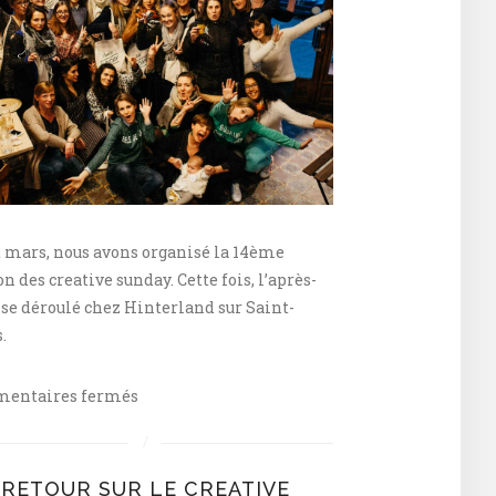
 mars, nous avons organisé la 14ème
on des creative sunday. Cette fois, l’après-
se déroulé chez Hinterland sur Saint-
.
sur
entaires fermés
Creative
sunday
#14
RETOUR SUR LE CREATIVE