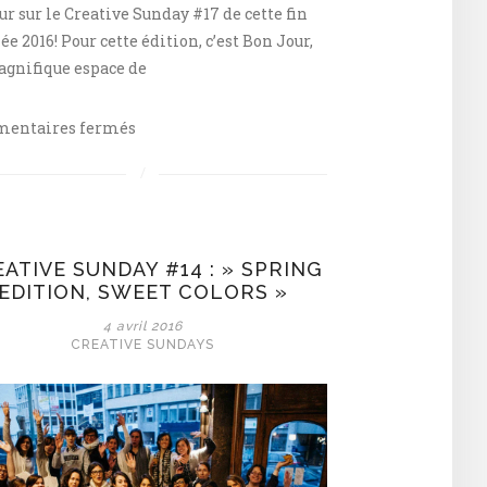
r sur le Creative Sunday #17 de cette fin
ée 2016! Pour cette édition, c’est Bon Jour,
gnifique espace de
sur
entaires fermés
« Winter
time
»
pour
le
ATIVE SUNDAY #14 : » SPRING
creative
EDITION, SWEET COLORS »
#17
4 avril 2016
chez
CREATIVE SUNDAYS
BONJOUR!