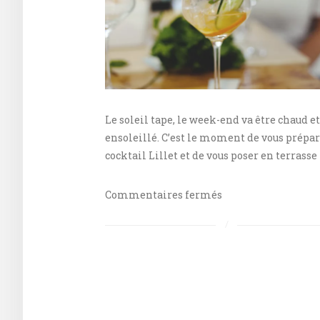
Le soleil tape, le week-end va être chaud et
ensoleillé. C’est le moment de vous prépa
cocktail Lillet et de vous poser en terrasse
sur
Commentaires fermés
Quelques
idées
de
cocktails
à
base
de