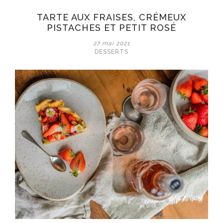
&
TARTE AUX FRAISES, CRÉMEUX
confiture
PISTACHES ET PETIT ROSÉ
27 mai 2021
DESSERTS