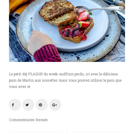
Le petit-déj PLAISIR du week-endPain perdu, ici avec le délicieux
pain de Martin aux noisettes mais vous pouvez utiliser le pain que
vous avez et
sur
Commentaires fermés
Pain
perdu