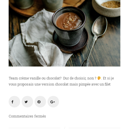
Team crème vanille ou chocolat? Dur de choisir, non ?
. Et si je
vous proposais une version chocolat mais pimpée avec un filet
sur
Commentaires fermés
Crème
chocolat