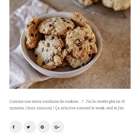
menthe
Comme une envie soudaine de cookies….? J’ai la recette plié en 10
minutes ( hors cuisson) ! Ça m’arrive souvent le week-end et j’en