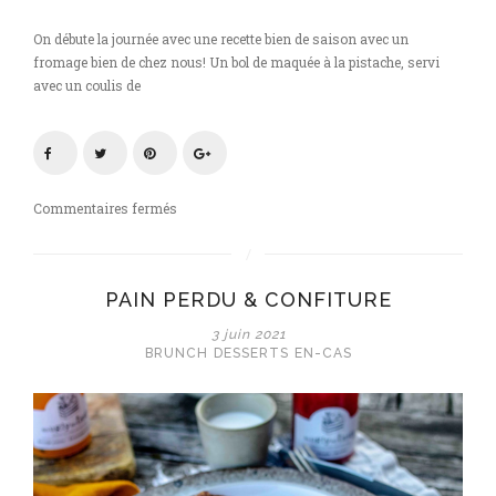
On débute la journée avec une recette bien de saison avec un
fromage bien de chez nous! Un bol de maquée à la pistache, servi
avec un coulis de
sur
Commentaires fermés
Maquée
à
la
PAIN PERDU & CONFITURE
pistache
&
3 juin 2021
coulis
BRUNCH
DESSERTS
EN-CAS
de
fraises