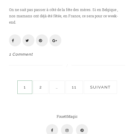
On ne sait pas passer à côté de la fête des mères. Si en Belgique ,
nos mamans ont déjà été fêtée, en France, ce sera pour ce week-
end.
1 Comment
Pagination
1
2
…
11
SUIVANT
des
publications
FouettMagic