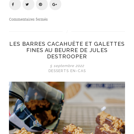
sur
Commentaires fermés
Crumble
pommes,
poires
LES BARRES CACAHUÈTE ET GALETTES
aux
FINES AU BEURRE DE JULES
noisettes
DESTROOPER
5 septembre 2022
DESSERTS
EN-CAS