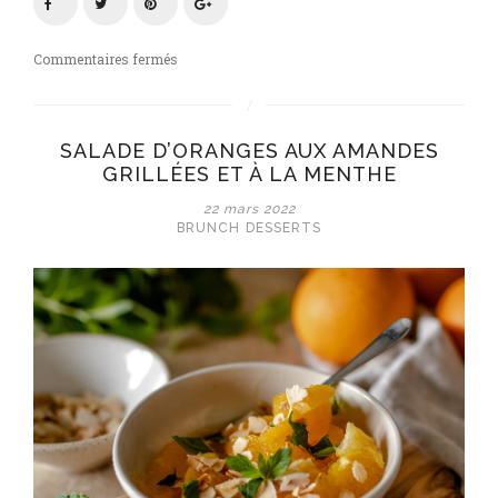
sur
Commentaires fermés
Compote
rhubarbe
maison
SALADE D’ORANGES AUX AMANDES
GRILLÉES ET À LA MENTHE
22 mars 2022
BRUNCH
DESSERTS