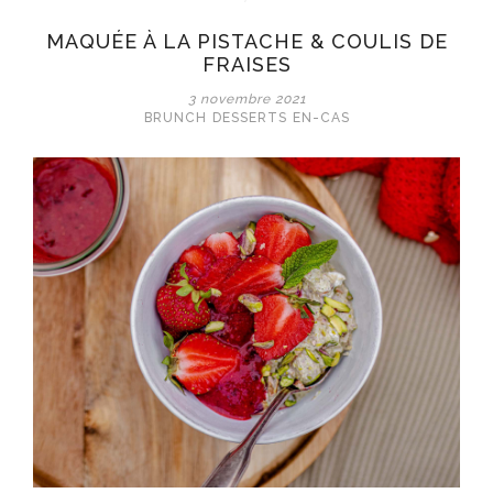
sésame
MAQUÉE À LA PISTACHE & COULIS DE
FRAISES
3 novembre 2021
BRUNCH
DESSERTS
EN-CAS