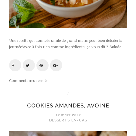
Une recette qui donne le smile de grand matin pour bien débuter la
journée!Avec 3 fois rien comme ingrédients, ça vous dit ? Salade
sur
Commentaires fermés
Salade
d’oranges
aux
COOKIES AMANDES, AVOINE
amandes
grillées
12 mars 2022
et
DESSERTS
EN-CAS
à
la