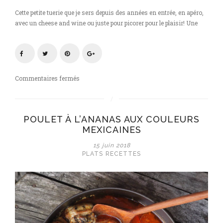
Cette petite tuerie que je sers depuis des années en entrée, en apéro,
avec un cheese and wine ou juste pour picorer pour le plaisir! Une
sur
Commentaires fermés
Coppa,
miel
à
POULET À L’ANANAS AUX COULEURS
la
MEXICAINES
truffe
et
15 juin 2018
noix
PLATS
RECETTES