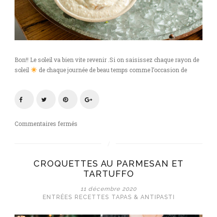
Bon!! Le soleil va bien vite revenir .Si on saisissez chaque rayon de
soleil
de chaque journée de beau temps comme l’occasion de
sur
Commentaires fermés
Dips
à
la
CROQUETTES AU PARMESAN ET
truite
TARTUFFO
fumée
et
11 décembre 2020
au
ENTRÉES
RECETTES
TAPAS & ANTIPASTI
labneh