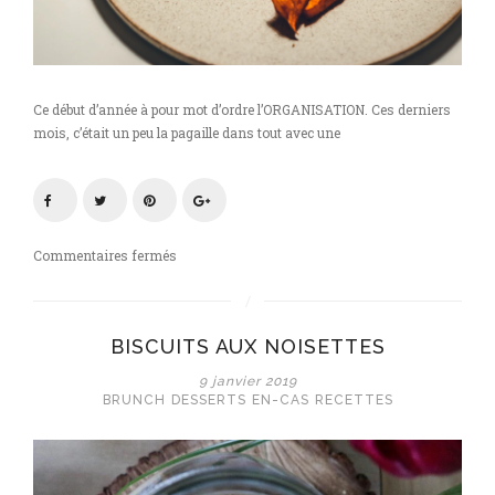
Ce début d’année à pour mot d’ordre l’ORGANISATION. Ces derniers
mois, c’était un peu la pagaille dans tout avec une
sur
Commentaires fermés
Labneh
,
potimarron
BISCUITS AUX NOISETTES
&
pois
9 janvier 2019
chiche
BRUNCH
DESSERTS
EN-CAS
RECETTES
grillés