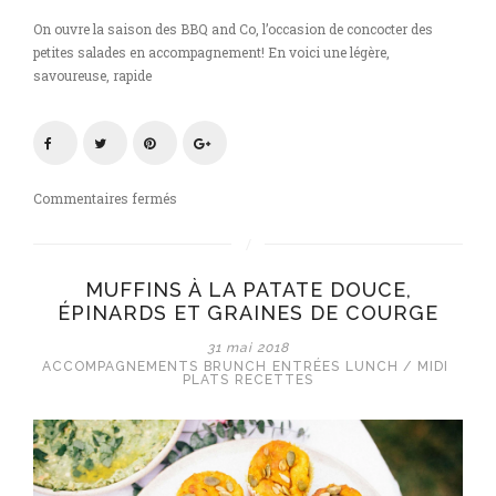
On ouvre la saison des BBQ and Co, l’occasion de concocter des
petites salades en accompagnement! En voici une légère,
savoureuse, rapide
sur
Commentaires fermés
Salade
de
pois
MUFFINS À LA PATATE DOUCE,
mange-
ÉPINARDS ET GRAINES DE COURGE
tout
au
31 mai 2018
sésame
ACCOMPAGNEMENTS
BRUNCH
ENTRÉES
LUNCH / MIDI
PLATS
RECETTES
et
dukkah