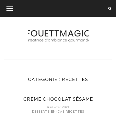
Skip
to
content
CATÉGORIE :
RECETTES
CRÈME CHOCOLAT SÉSAME
8 février 2022
DESSERTS
EN-CAS
RECETTES