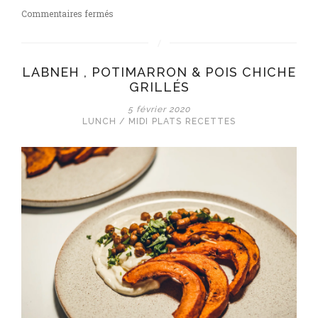
sur
Commentaires fermés
Croquettes
au
parmesan
LABNEH , POTIMARRON & POIS CHICHE
et
GRILLÉS
tartuffo
5 février 2020
LUNCH / MIDI
PLATS
RECETTES