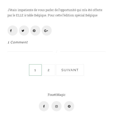
J’étais impatiente de vous parler de l’opportunité qui m’a été offerte
par le ELLE à table Belgique. Pour cette l’édition spécial Belgique
1 Comment
Pagination
1
2
SUIVANT
des
publications
FouettMagic