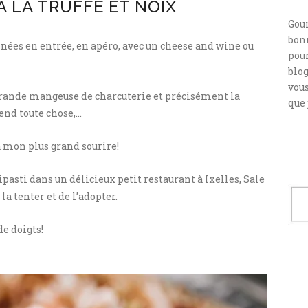
À LA TRUFFE ET NOIX
Gou
bonn
années en entrée, en apéro, avec un cheese and wine ou
pour
blog
vou
s grande mangeuse de charcuterie et précisément la
que 
rend toute chose,…
à mon plus grand sourire!
ipasti dans un délicieux petit restaurant à Ixelles, Sale
la tenter et de l’adopter.
e doigts!