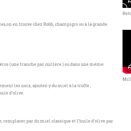
Ret
lles,on en trouve chez Robb, champigro ou à la grande
péros ( une tranche par cuillère ) ou dans une même
Mill
ment les noix, ajoutez-y du miel à la truffe ,
uile d’olive.
e, remplacer par du miel classique et l’huile d’olive par