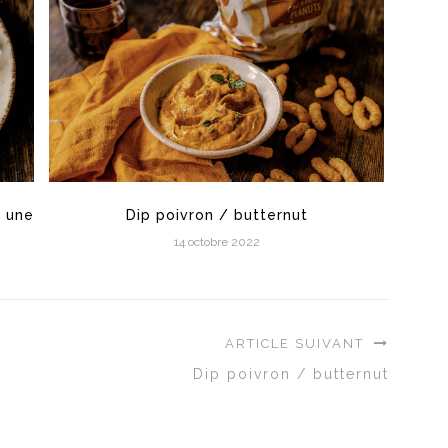
c une
Dip poivron / butternut
14 octobre 2022
ARTICLE SUIVANT
Dip poivron / butternut