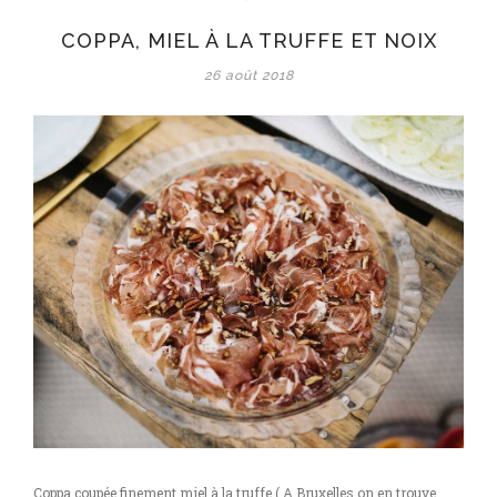
à
COPPA, MIEL À LA TRUFFE ET NOIX
la
truffe
26 août 2018
et
noix
Coppa coupée finement miel à la truffe ( A Bruxelles,on en trouve