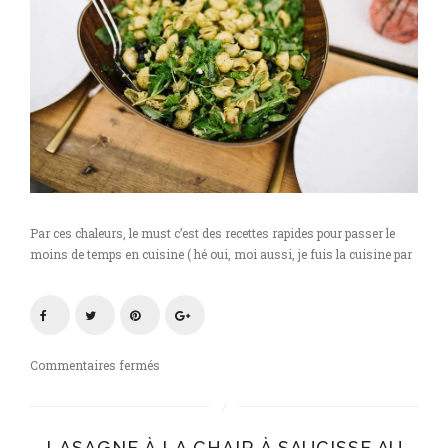
Par ces chaleurs, le must c’est des recettes rapides pour passer le
moins de temps en cuisine ( hé oui, moi aussi, je fuis la cuisine par
sur
Commentaires fermés
Salade
de
pâte
LASAGNE À LA CHAIR À SAUCISSE AU