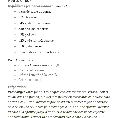
Petits choux
Ingrédients p
our 4personnes :
Pâ
te à choux
1 càs de sucre de canne
1/2 càc de sel
145 gr de farine tamisée
250 gr d’oeufs battus
125 gr d’eau
125 gr de lait 1/2 écrémé
110 gr de beurre
+ sucre de canne pour la déco
Pour la garniture
Caramel beurre salé au café
Crème pâtissière
Crème fouettée à la vanille
Crème chocolat,….
Préparation :
Préchauffez votre four à 175 degrés chaleur tournante.
Versez l’eau et
le lait dans un poêlon, ajoutez-y le beurre en morceaux, et le sucre puis
portez à ébullition.
Retirez le poêlon du feu et versez la farine tamisée
et le sel en une seule fois puis mélangez à l’aide d’une spatule.
Remuez
la pâte à la spatule jusqu’à ce qu’elle se détache des bords et forme
une jolie boule.
Laissez la pâte refroidir sur le côté. ( c’est une