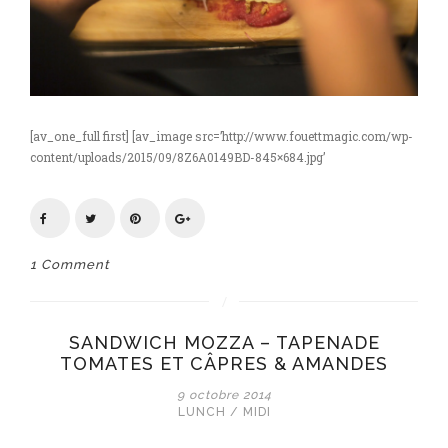
[av_one_full first] [av_image src=’http://www.fouettmagic.com/wp-
content/uploads/2015/09/8Z6A0149BD-845×684.jpg’
1 Comment
SANDWICH MOZZA – TAPENADE
TOMATES ET CÂPRES & AMANDES
9 octobre 2014
LUNCH / MIDI