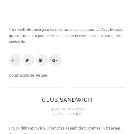
Un recette de lunch pour bien commencer la semaine ! Avec le soleil
qui commence à pointer le bout de son nez ces derniers jours, mes
envies de
sur
Commentaires fermés
Taboulé
sucré
salé
CLUB SANDWICH
3 décembre 2012
LUNCH / MIDI
Pour 1 club sandwich, 6 tranches de pain blanc (petites) 4 tranches