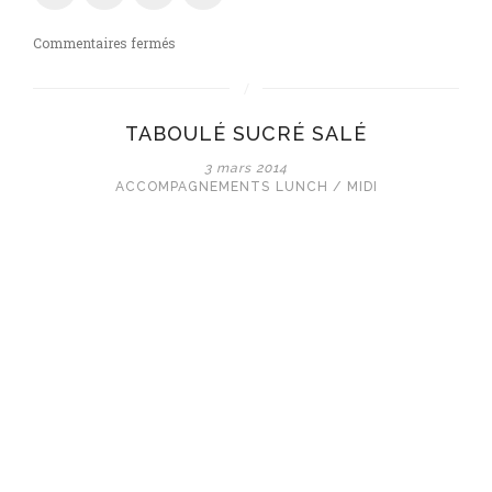
sur
Commentaires fermés
Gratin
d’aubergine
à
TABOULÉ SUCRÉ SALÉ
la
Mozzarella
3 mars 2014
di
ACCOMPAGNEMENTS
LUNCH / MIDI
Bufala