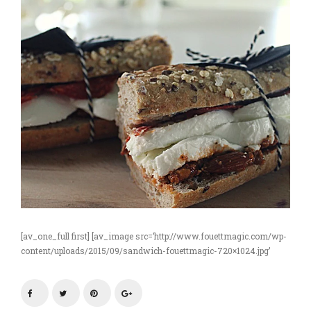
[av_one_full first] [av_image src=’http://www.fouettmagic.com/wp-
content/uploads/2015/09/sandwich-fouettmagic-720×1024.jpg’