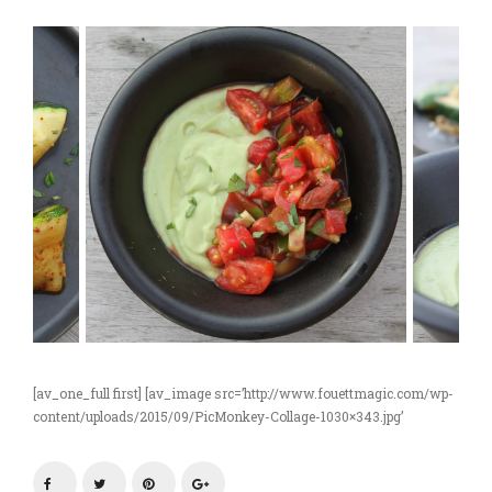
[av_one_full first] [av_image src=’http://www.fouettmagic.com/wp-
content/uploads/2015/09/PicMonkey-Collage-1030×343.jpg’