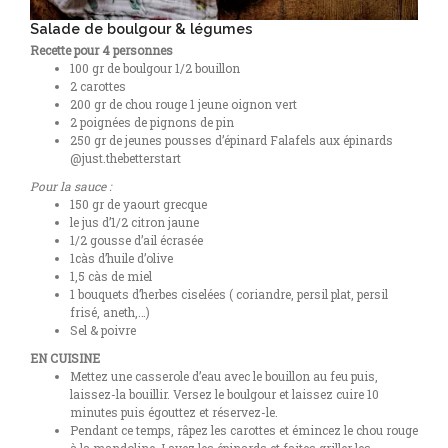
Salade de boulgour & légumes
Recette pour 4 personnes
100 gr de boulgour 1/2 bouillon
2 carottes
200 gr de chou rouge 1 jeune oignon vert
2 poignées de pignons de pin
250 gr de jeunes pousses d’épinard Falafels aux épinards
@just.thebetterstart
Pour la sauce :
150 gr de yaourt grecque
le jus d’1/2 citron jaune
1/2 gousse d’ail écrasée
1càs d’huile d’olive
1,5 càs de miel
1 bouquets d’herbes ciselées ( coriandre, persil plat, persil
frisé, aneth,…)
Sel & poivre
EN CUISINE
Mettez une casserole d’eau avec le bouillon au feu puis,
laissez-la bouillir. Versez le boulgour et laissez cuire 10
minutes puis égouttez et réservez-le.
Pendant ce temps, râpez les carottes et émincez le chou rouge
à la mandoline. Lavez les épinards et faites griller les