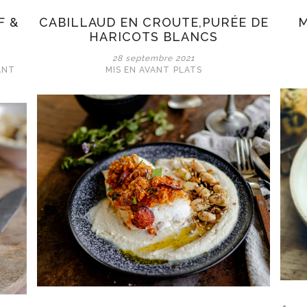
F &
CABILLAUD EN CROUTE,PURÉE DE
M
HARICOTS BLANCS
28 septembre 2021
ANT
MIS EN AVANT
PLATS