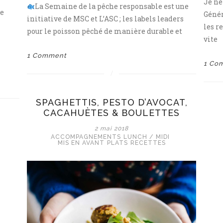
Je ne
La Semaine de la pêche responsable est une
re
Génér
initiative de MSC et L’ASC ; les labels leaders
les r
pour le poisson pêché de manière durable et
vite
1 Comment
1 Co
SPAGHETTIS, PESTO D’AVOCAT,
CACAHUÈTES & BOULETTES
2 mai 2018
ACCOMPAGNEMENTS
LUNCH / MIDI
MIS EN AVANT
PLATS
RECETTES