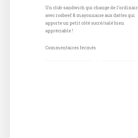
Un club-sandwich qui change de l’ordinai
avec rosbeef & mayonnaise aux dattes qui
apporte un petit côté sucré/salé bien
appréciable !
sur
Commentaires fermés
Club
sandwich
au
rosbeef
&
mayonnaise
aux
dattes