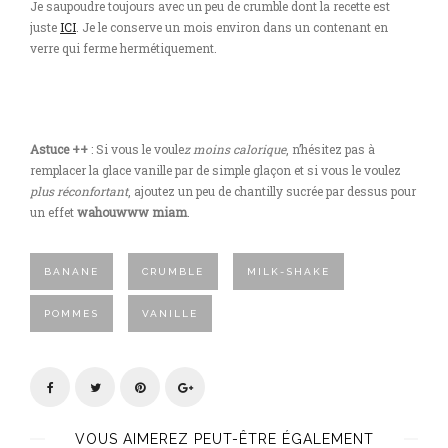
Je saupoudre toujours avec un peu de crumble dont la recette est
juste
ICI
. Je le conserve un mois environ dans un contenant en
verre qui ferme hermétiquement.
Astuce ++
: Si vous le voule
z moins calorique
, n’hésitez pas à
remplacer la glace vanille par de simple glaçon et si vous le voulez
plus réconfortant
, ajoutez un peu de chantilly sucrée par dessus pour
un effet
wahouwww miam
.
BANANE
CRUMBLE
MILK-SHAKE
POMMES
VANILLE
VOUS AIMEREZ PEUT-ÊTRE ÉGALEMENT