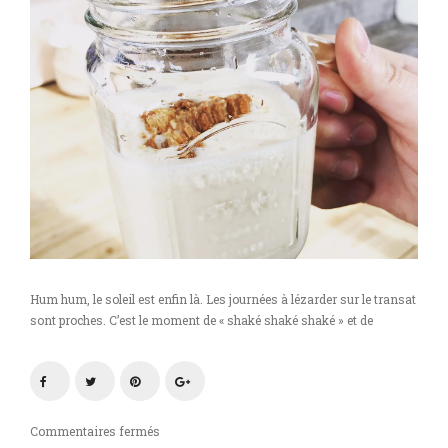
Hum hum, le soleil est enfin là. Les journées à lézarder sur le transat
sont proches. C’est le moment de « shaké shaké shaké » et de
sur
Commentaires fermés