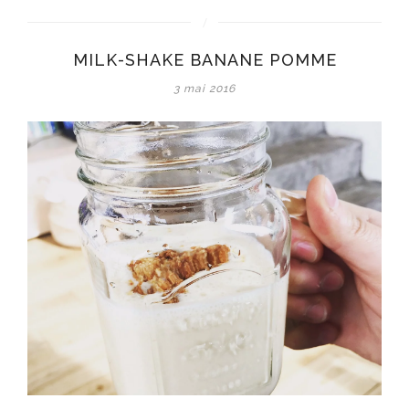
Milk-
shake
banane,
MILK-SHAKE BANANE POMME
pomme
et
3 mai 2016
crumble