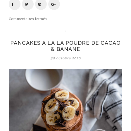
sur
Commentaires fermés
Pancakes
au
cacao
PANCAKES À LA LA POUDRE DE CACAO
cru,
& BANANE
bananes
&
30 octobre 2020
chocolat