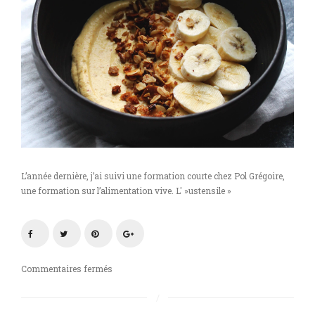
L’année dernière, j’ai suivi une formation courte chez Pol Grégoire,
une formation sur l’alimentation vive. L' »ustensile »
sur
Commentaires fermés
Crème
de
cajous,