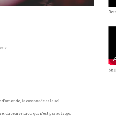
Ret
eaux
Mill
e d’amande, la cassonade et le sel .
e, du beurre mou, qui n’est pas au frigo.