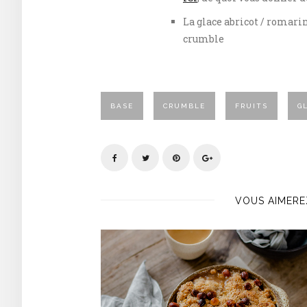
La glace abricot / romari
crumble
BASE
CRUMBLE
FRUITS
G
VOUS AIMERE