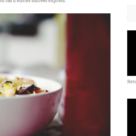
en cas d’envies sucrées express.
Rech
Ret