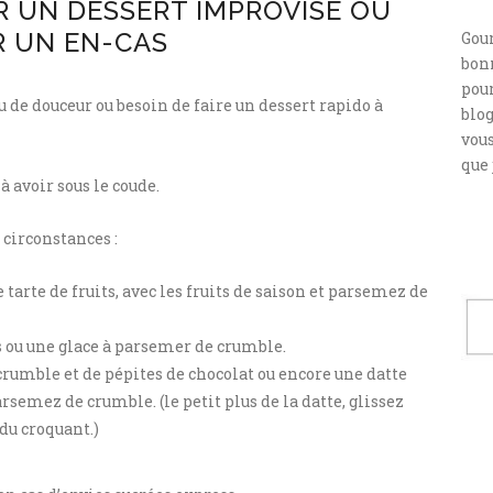
 UN DESSERT IMPROVISÉ OU
 UN EN-CAS
Gou
bonn
pour
u de douceur ou besoin de faire un dessert rapido à
blog
vou
que 
à avoir sous le coude.
 circonstances :
e tarte de fruits, avec les fruits de saison et parsemez de
s ou une glace à parsemer de crumble.
crumble et de pépites de chocolat ou encore une datte
semez de crumble. (le petit plus de la datte, glissez
du croquant.)