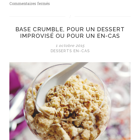
sur
Commentaires fermés
Milk-
shake
banane,
BASE CRUMBLE, POUR UN DESSERT
pomme
IMPROVISÉ OU POUR UN EN-CAS
et
crumble
1 octobre 2015
DESSERTS
EN-CAS