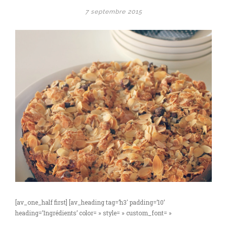
7 septembre 2015
[av_one_half first] [av_heading tag=’h3′ padding=’10’
heading=’Ingrédients’ color= » style= » custom_font= »