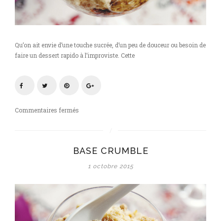
Qu’on ait envie d’une touche sucrée, d’un peu de douceur ou besoin de
faire un dessert rapido à l’improviste. Cette
sur
Commentaires fermés
Base
crumble,
pour
BASE CRUMBLE
un
dessert
1 octobre 2015
improvisé
ou
pour
un
en-