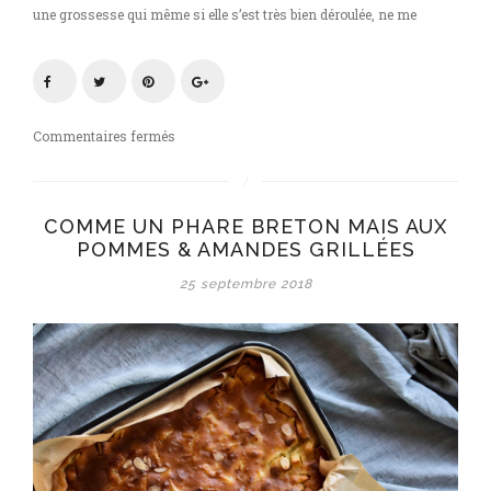
une grossesse qui même si elle s’est très bien déroulée, ne me
sur
Commentaires fermés
Comme
un
phare
COMME UN PHARE BRETON MAIS AUX
Breton
POMMES & AMANDES GRILLÉES
mais
avec
25 septembre 2018
des
pommes
&
des
amandes