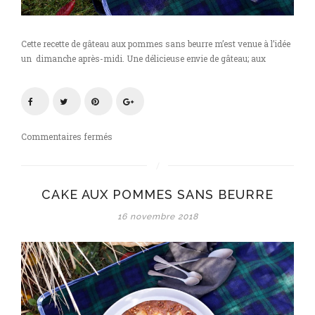
Cette recette de gâteau aux pommes sans beurre m’est venue à l’idée
un dimanche après-midi. Une délicieuse envie de gâteau; aux
sur
Commentaires fermés
Gâteau
aux
pommes
CAKE AUX POMMES SANS BEURRE
sans
beurre
16 novembre 2018