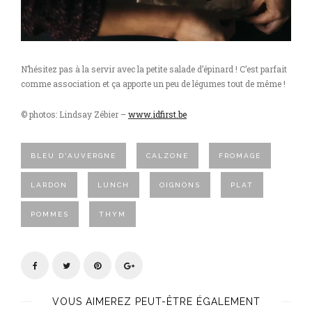
N’hésitez pas à la servir avec la petite salade d’épinard ! C’est parfait
comme association et ça apporte un peu de légumes tout de même !
© photos:
Lindsay Zébier –
www.idfirst.be
BLEU D'AUVERGNE
CALZONE
FROMAGE
LARDON
LUNCH
OIGNONS
PLAT
POMMES
THYM
VOUS AIMEREZ PEUT-ÊTRE ÉGALEMENT