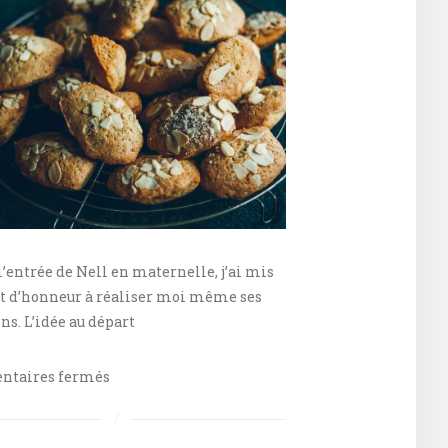
l’entrée de Nell en maternelle, j’ai mis
t d’honneur à réaliser moi même ses
ns. L’idée au départ
sur
taires fermés
Madeleines
aux