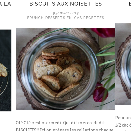
À LA
BISCUITS AUX NOISETTES
9 janvier 2019
BRUNCH
DESSERTS
EN-CAS
RECETTES
Pour un
Olé Olé c’est mercredi. Qui dit mercredi dit
2
1/2 càc
BISCUITS!!! Ici on prépare les collations chaque