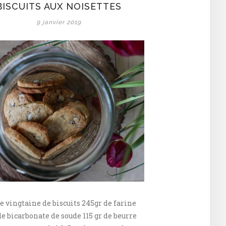
amandes
BISCUITS AUX NOISETTES
&
9 janvier 2019
à
la
farine
de
riz
e vingtaine de biscuits 245gr de farine
 de bicarbonate de soude 115 gr de beurre