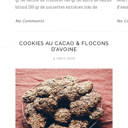
blond 150 gr de noisettes entières 1càc de
d’oeu
No Comments
No C
COOKIES AU CACAO & FLOCONS
D’AVOINE
4 mars 2020