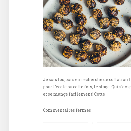
Je suis toujours en recherche de collation 
pour l’école ou cette fois, le stage. Qui s’em
et se mange facilement! Cette
sur
Commentaires fermés
Boules
d’énergie