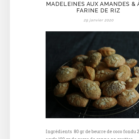
au
MADELEINES AUX AMANDES & 
corn
FARINE DE RIZ
flake
29 janvier 2020
&
poudre
de
cacao
Ingrédients 80 gr de beurre de coco fondu 