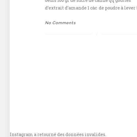
oeufs 100 gr de sucre de canne qq gouttes
d’extrait d’amande 1 càc de poudre à lever 
No Comments
Instagram a retourné des données invalides.