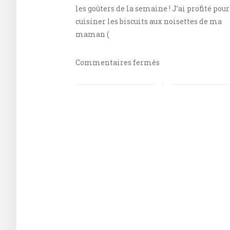
les goûters de la semaine ! J’ai profité pour
cuisiner les biscuits aux noisettes de ma
maman (
sur
Commentaires fermés
Biscuits
aux
noisettes