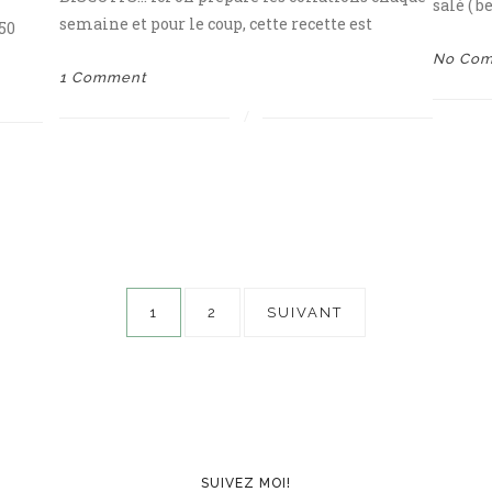
salé ( 
semaine et pour le coup, cette recette est
50
No Co
1 Comment
Pagination
1
2
SUIVANT
des
publications
SUIVEZ MOI!