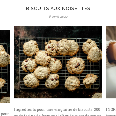
BISCUITS AUX NOISETTES
6 avril 2022
Ingrédients pour une vingtaine de biscuits 200
INGRÉ
 pour
gr de farine de froment 140 gr de sucre de canne
beurr