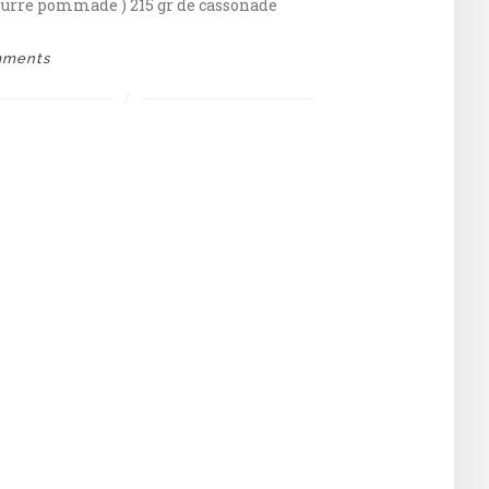
beurre pommade ) 215 gr de cassonade
mments