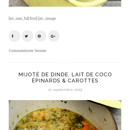
[av_one_full first] [av_image
sur
Commentaires fermés
Mijoté
lait
de
MIJOTÉ DE DINDE, LAIT DE COCO
coco
ÉPINARDS & CAROTTES
dinde,
épinards
21 septembre 2015
&
carottes