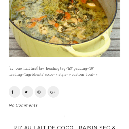
[av_one_half first] [av_heading tag=’h3′ padding=’10’
heading=’Ingrédients’ color= » style= » custom_font= »
No Comments
RIZ AU LAIT DE COCO , RAISIN SEC &