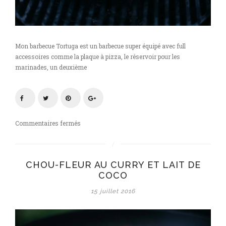
Mon barbecue Tortuga est un barbecue super équipé avec full
accessoires comme la plaque à pizza, le réservoir pour les
marinades, un deuxième
sur
Commentaires fermés
BBQ
summer
party
CHOU-FLEUR AU CURRY ET LAIT DE
#4
COCO
:
chou-
15 juillet 2016
fleur
au
curry