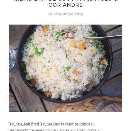
CORIANDRE
16 septembre 2015
[av_one_half first] [av_heading tag=’h3′ padding=’10’
heading=’Ingrédients’ color= » style= » custom_font= »