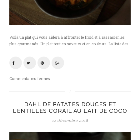
Voilà un plat qui vous aidera à affronter le froid et à rassasier les
plus gourmands. Un plat tout en saveurs et en couleurs. La liste des
sur
Commentaires fermés
Dahl
de
patates
DAHL DE PATATES DOUCES ET
douces
LENTILLES CORAIL AU LAIT DE COCO
et
lentilles
12 décembre 2018
corail
au
lait