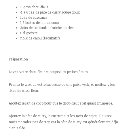
1 gros chou-fleur
4 à 6 càs de pâte de curry rouge doux
1càs de curcuma
1,5 boites de lait de coco
3càs de coriandre fraiche ciselée
Sel /poivre
noix de cajou (facultatif)
Préparation :
Lavez votre chou-fleur et coupez les petites fleurs.
Prenez le wok de votre barbecue ou une poêle wok, et mettez-y les
têtes de chou-fleur.
Ajoutez le lait de coco pour que le chou-fleur soit quasi immergé.
Ajoutez la pâte de curry, le curcuma et les noix de cajou. Poivrez
mais ne salez pas de trop car la pâte de curry est généralement déjà
bien salée.