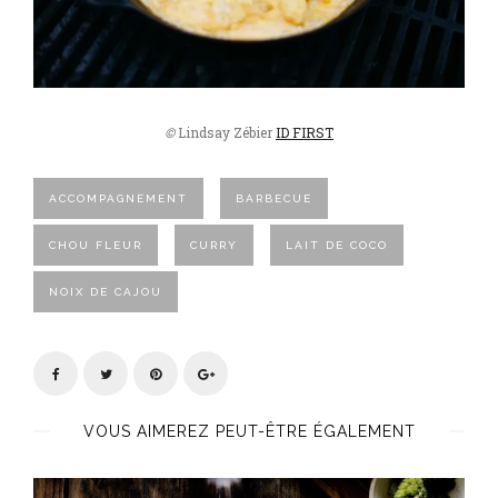
©
Lindsay Zébier
ID FIRST
ACCOMPAGNEMENT
BARBECUE
CHOU FLEUR
CURRY
LAIT DE COCO
NOIX DE CAJOU
VOUS AIMEREZ PEUT-ÊTRE ÉGALEMENT