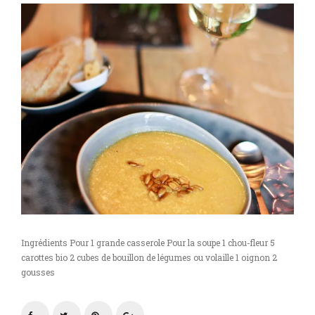
de
courges
grillées
aux
épices
Ingrédients Pour 1 grande casserole Pour la soupe 1 chou-fleur 5
carottes bio 2 cubes de bouillon de légumes ou volaille 1 oignon 2
gousses