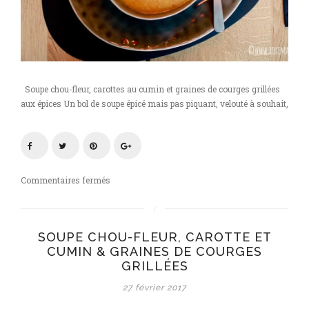
Soupe chou-fleur, carottes au cumin et graines de courges grillées
aux épices Un bol de soupe épicé mais pas piquant, velouté à souhait,
sur
Commentaires fermés
Soupe
chou-
fleur,
SOUPE CHOU-FLEUR, CAROTTE ET
carotte
CUMIN & GRAINES DE COURGES
au
GRILLÉES
cumin
et
27 février 2017
graines