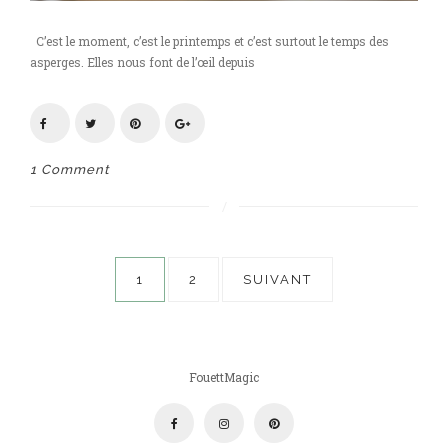
C’est le moment, c’est le printemps et c’est surtout le temps des
asperges. Elles nous font de l’œil depuis
1 Comment
Pagination
1
2
SUIVANT
des
publications
FouettMagic