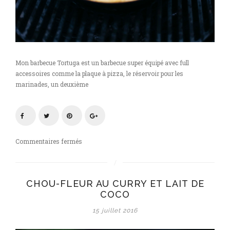
Mon barbecue Tortuga est un barbecue super équipé avec full
accessoires comme la plaque à pizza, le réservoir pour les
marinades, un deuxième
sur
Commentaires fermés
BBQ
summer
party
CHOU-FLEUR AU CURRY ET LAIT DE
#4
COCO
:
chou-
15 juillet 2016
fleur
au