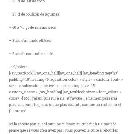
– 30 cl de lait de coco
– 20 cl de bouillon de légumes
– 60 à 70 gr de raisins secs
– 3càs d’amande effilées
– 2càs de coriandre ciselé
-sel/poivre
[/av_textblock] [/av_one_half][av_one_half] [av_heading tag=’h3′
padding=’10’ heading=’Préparation’ color= » style= » custom_font= »
size= » subheading_active= » subheading_size=’15’
custom_class= »][/av_heading] [av_textblock size= » font_color= »
color= »] Moi, j’ai un cuiseur à riz, et j’avoue , je ne m’en passerai
plus, ca donne toujours un riz plus collant , comme au resto thaï et
j’adore ça!
Ici la recette part aussi sur une cuisson au cuiseur à riz mais je
pense que si vous n’en avez pas, vous pouvez le cuire à l’étouffer.