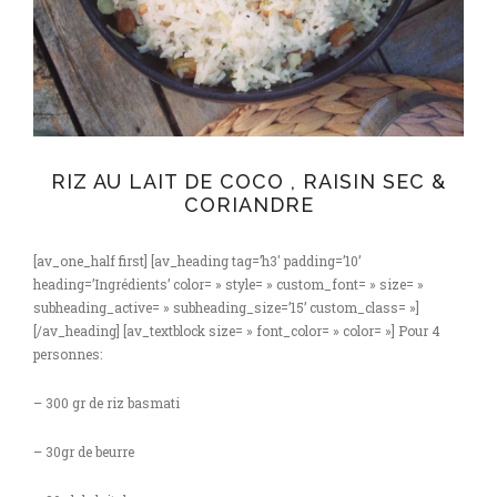
RIZ AU LAIT DE COCO , RAISIN SEC &
CORIANDRE
[av_one_half first] [av_heading tag=’h3′ padding=’10’
heading=’Ingrédients’ color= » style= » custom_font= » size= »
subheading_active= » subheading_size=’15’ custom_class= »]
[/av_heading] [av_textblock size= » font_color= » color= »] Pour 4
personnes:
– 300 gr de riz basmati
– 30gr de beurre