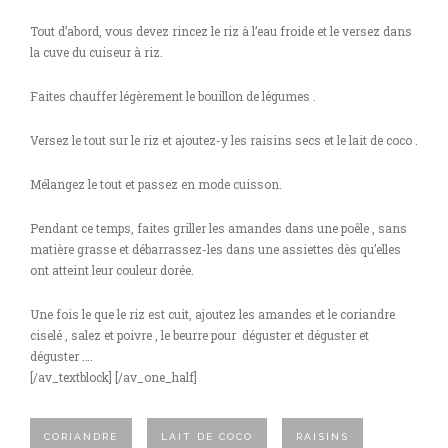
Tout d’abord, vous devez rincez le riz à l’eau froide et le versez dans
la cuve du cuiseur à riz.
Faites chauffer légèrement le bouillon de légumes .
Versez le tout sur le riz et ajoutez-y les raisins secs et le lait de coco .
Mélangez le tout et passez en mode cuisson.
Pendant ce temps, faites griller les amandes dans une poêle , sans
matière grasse et débarrassez-les dans une assiettes dès qu’elles
ont atteint leur couleur dorée.
Une fois le que le riz est cuit, ajoutez les amandes et le coriandre
ciselé , salez et poivre , le beurre pour déguster et déguster et
déguster ….
[/av_textblock] [/av_one_half]
CORIANDRE
LAIT DE COCO
RAISINS