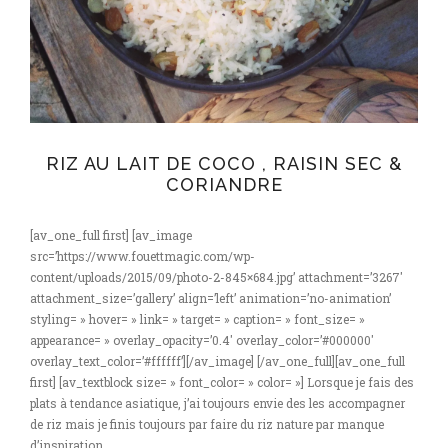
RIZ AU LAIT DE COCO , RAISIN SEC &
CORIANDRE
[av_one_full first] [av_image
src=’https://www.fouettmagic.com/wp-
content/uploads/2015/09/photo-2-845×684.jpg’ attachment=’3267′
attachment_size=’gallery’ align=’left’ animation=’no-animation’
styling= » hover= » link= » target= » caption= » font_size= »
appearance= » overlay_opacity=’0.4′ overlay_color=’#000000′
overlay_text_color=’#ffffff’][/av_image] [/av_one_full][av_one_full
first] [av_textblock size= » font_color= » color= »] Lorsque je fais des
plats à tendance asiatique, j’ai toujours envie des les accompagner
de riz mais je finis toujours par faire du riz nature par manque
d’inspiration .