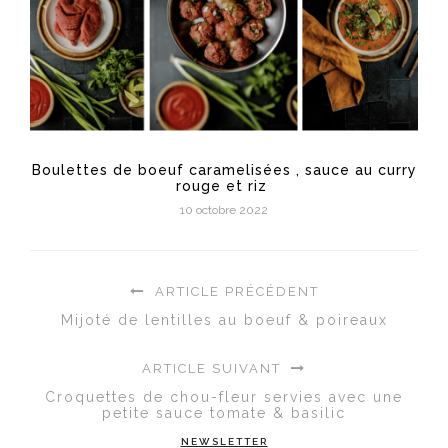
Boulettes de boeuf caramelisées , sauce au curry
rouge et riz
10 octobre 2022
ARTICLE PRÉCÉDENT
Mijoté de lentilles au boeuf & poireaux
ARTICLE SUIVANT
Croquettes de chou-fleur servies avec une
petite sauce tomate & basilic
NEWSLETTER