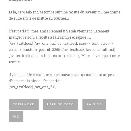
Et là, ce week-end, je tombe sur une recette du saveur qui me donne
de suite envie de mettre au fourneau .
C’est parfait , mes amis Renaud & Sarah viennent justement
manger ce soir,la recette à l’air simple et rapide …..
[/av_textblock] [/av_one_full][av_textblock size= » font_color= »
color= »] [custom_post id=3266] [/av_textblock] [av_one_full first]
[av_textblock size= » font_color= » color= »] Merci saveur pour cette
recette !
J’y ai ajouté le coriandre car je trouvais que ça manquait un peu
d’herbe mais sinon, c’est parfait …
[/av_textblock] [/av_one_full]
CORIANDRE
LAIT DE COCO
RAISINS
RIZ