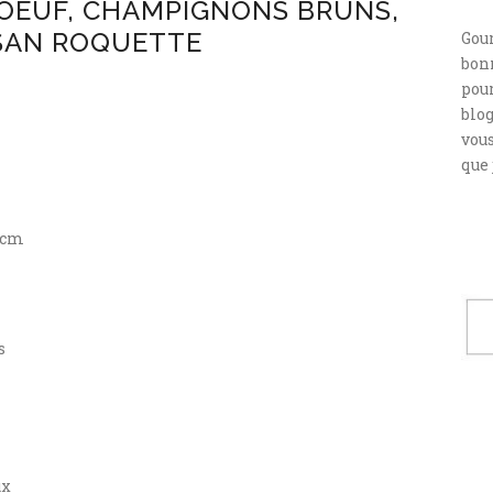
BOEUF, CHAMPIGNONS BRUNS,
SAN ROQUETTE
Gou
bonn
pour
blog
vou
que 
5cm
s
ux