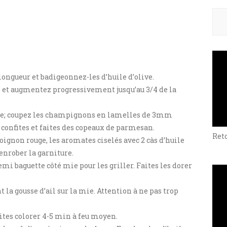
Rech
 longueur et badigeonnez-les d’huile d’olive.
 et augmentez progressivement jusqu’au 3/4 de la
ure; coupez les champignons en lamelles de 3mm
s confites et faites des copeaux de parmesan.
Ret
ignon rouge, les aromates ciselés avec 2 càs d’huile
 enrober la garniture.
emi baguette côté mie pour les griller. Faites les dorer
 la gousse d’ail sur la mie. Attention à ne pas trop
aites colorer 4-5 min à feu moyen.