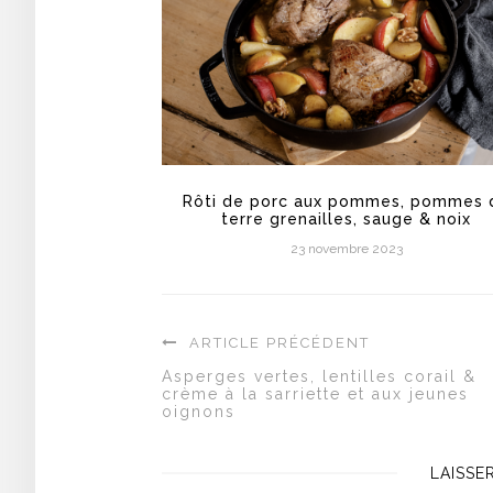
Rôti de porc aux pommes, pommes 
terre grenailles, sauge & noix
23 novembre 2023
ARTICLE PRÉCÉDENT
Asperges vertes, lentilles corail &
crème à la sarriette et aux jeunes
oignons
LAISSE