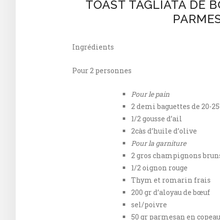
TOAST TAGLIATA DE 
PARME
Ingrédients
Pour 2 personnes
Pour le pain
2 demi baguettes de 20-2
1/2 gousse d’ail
2càs d’huile d’olive
Pour la garniture
2 gros champignons brun
1/2 oignon rouge
Thym et romarin frais
200 gr d’aloyau de bœuf
sel/poivre
50 gr parmesan en copea