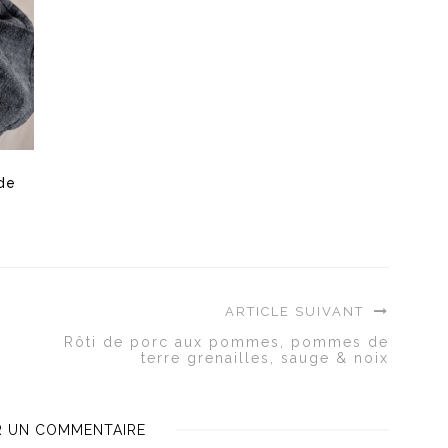
de
ARTICLE SUIVANT
Rôti de porc aux pommes, pommes de
terre grenailles, sauge & noix
R UN COMMENTAIRE