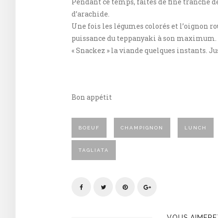
Pendant ce temps, faites de fine tranche d
d’arachide.
Une fois les légumes colorés et l’oignon ro
puissance du teppanyaki à son maximum.
« Snackez » la viande quelques instants. Jus
Bon appétit
BOEUF
CHAMPIGNON
LUNCH
TAGLIATA
VOUS AIMERE