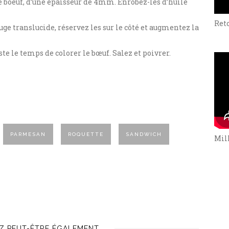
e boeuf, d’une épaisseur de 4mm. Enrobez-les d’huile
Ret
uge translucide, réservez les sur le côté et augmentez la
te le temps de colorer le bœuf. Salez et poivrer.
PARMESAN
ROQUETTE
SANDWICH
Mill
Z PEUT-ÊTRE ÉGALEMENT