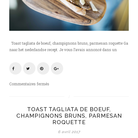
Toast tagliata de boeuf, champignons bruns, parmesan roquette Ga
naar het nederlandse recept. Je vous l’avais annoncé dans un
sur
Commentaires fermés
toast
tagliata
de
TOAST TAGLIATA DE BOEUF,
boeuf,
CHAMPIGNONS BRUNS, PARMESAN
champignons
ROQUETTE
bruns,
parmesan
6 avril 2017
roquette