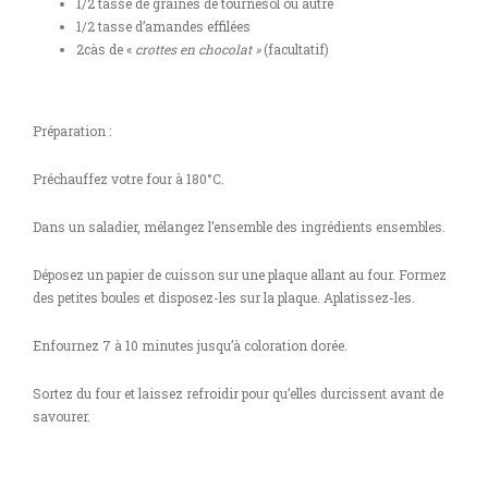
1/2 tasse de graines de tournesol ou autre
1/2 tasse d’amandes effilées
2càs de «
crottes en chocolat »
(facultatif)
Préparation :
Préchauffez votre four à 180°C.
Dans un saladier, mélangez l’ensemble des ingrédients ensembles.
Déposez un papier de cuisson sur une plaque allant au four. Formez
des petites boules et disposez-les sur la plaque. Aplatissez-les.
Enfournez 7 à 10 minutes jusqu’à coloration dorée.
Sortez du four et laissez refroidir pour qu’elles durcissent avant de
savourer.