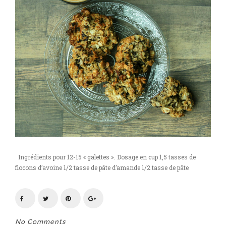
collation
Ingrédients pour 12-15 « galettes ». Dosage en cup 1,5 tasses de
flocons d’avoine 1/2 tasse de pâte d’amande 1/2 tasse de pâte
No Comments