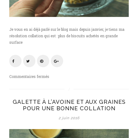
Je vous en ai déjà parlé sur le blog mais depuis janvier, je tiens ma
résolution collation qui est : plus de biscuits achetés en grande
surface
sur
Commentaires fermés
Galettes
à
l’avoine
GALETTE À L’AVOINE ET AUX GRAINES
et
POUR UNE BONNE COLLATION
aux
graines
2 juin 2016
pour
une
bonne