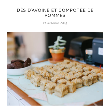
d’avoine
et
DÈS D’AVOINE ET COMPOTÉE DE
compotée
POMMES
de
pommes
21 octobre 2015