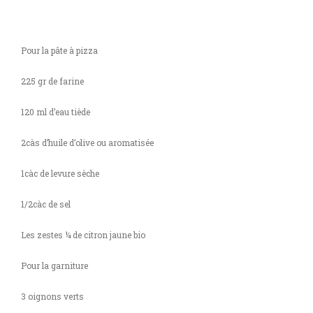
Pour la pâte à pizza
225 gr de farine
120 ml d’eau tiède
2càs d’huile d’olive ou aromatisée
1càc de levure sèche
1/2càc de sel
Les zestes ¼ de citron jaune bio
Pour la garniture
3 oignons verts