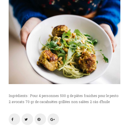
Ingrédients : Pour 4 personnes 500 g de pâtes fraiches pour le pesto
2 avocats 70 gr de cacahuètes grillées non salées 2 càs d’huile