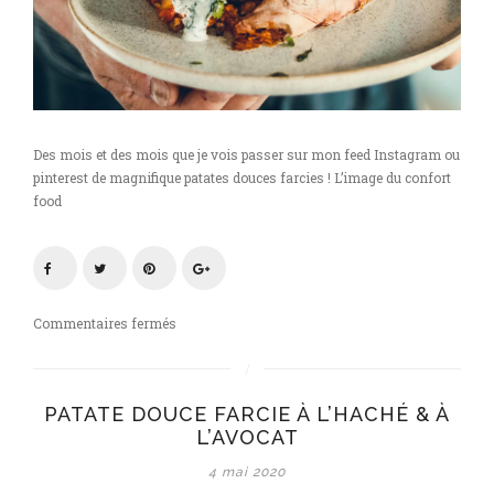
Des mois et des mois que je vois passer sur mon feed Instagram ou
pinterest de magnifique patates douces farcies ! L’image du confort
food
sur
Commentaires fermés
Patate
douce
farcie
PATATE DOUCE FARCIE À L’HACHÉ & À
à
L’AVOCAT
l’haché
&
4 mai 2020
à