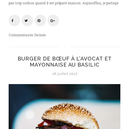
pas trop cochon quand il est préparé maison. Aujourd’hui, je partage
sur
Commentaires fermés
Burger
de
bœuf
BURGER DE BŒUF À L’AVOCAT ET
à
MAYONNAISE AU BASILIC
l’avocat
et
16 juillet 2017
mayonnaise
au
basilic