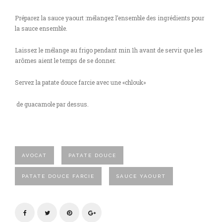
Préparez la sauce yaourt :mélangez l’ensemble des ingrédients pour
la sauce ensemble.
Laissez le mélange au frigo pendant min 1h avant de servir que les
arômes aient le temps de se donner.
Servez la patate douce farcie avec une «chlouk»
de guacamole par dessus.
AVOCAT
PATATE DOUCE
PATATE DOUCE FARCIE
SAUCE YAOURT