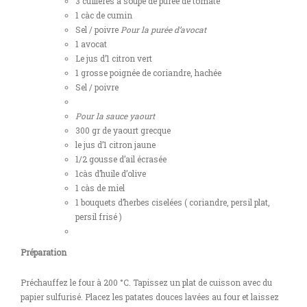
3 cuillères à soupe de purée de tomate
1 càc de cumin
Sel / poivre
Pour la purée d’avocat
1 avocat
Le jus d’1 citron vert
1 grosse poignée de coriandre, hachée
Sel / poivre
Pour la sauce yaourt
300 gr de yaourt grecque
le jus d’1 citron jaune
1/2 gousse d’ail écrasée
1càs d’huile d’olive
1 càs de miel
1 bouquets d’herbes ciselées ( coriandre, persil plat,
persil frisé )
Préparation
Préchauffez le four à 200 °C. Tapissez un plat de cuisson avec du
papier sulfurisé. Placez les patates douces lavées au four et laissez