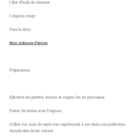
1 filet d’huile de sésame
1 oignon rouge
Pour la déco :
Mon mélange d’épices
Préparation
Épluchez les patates douces et coupez-les en morceaux.
Faites de même avec l’oignon.
Grillez vos noix de cajou très rapidement à sec dans une poêle bien
chaude afin de les colorer.