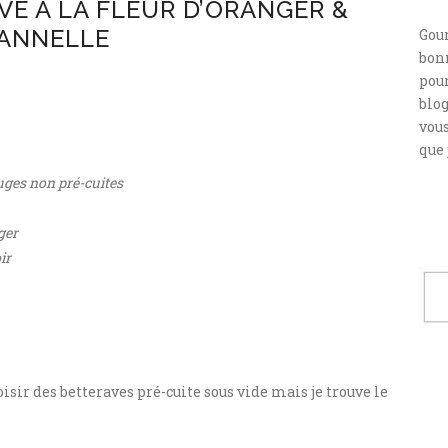
VE À LA FLEUR D’ORANGER &
ANNELLE
Gou
bonn
pour
blog
vou
que 
ouges non pré-cuites
ger
ir
sir des betteraves pré-cuite sous vide mais je trouve le