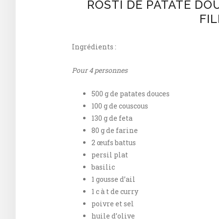
RÖSTI DE PATATE DO
FIL
Ingrédients :
Pour 4 personnes
500 g de patates douces
100 g de couscous
130 g de feta
80 g de farine
2 œufs battus
persil plat
basilic
1 gousse d’ail
1 c à t de curry
poivre et sel
huile d’olive