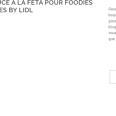
UCE À LA FETA POUR FOODIES
ES BY LIDL
Gou
bonn
pour
blog
vou
que 