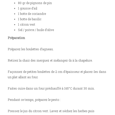
80 gr de pignons de pin
1 gousse d’ail
1 botte de coriandre
1 botte de basilic
1 citron vert
Sel / poivre / huile d’olive
Préparation
Préparez les boulettes d’agneau.
Retirez la chair des merguez et mélangez-là à la chapelure.
Façonnez de petites boulettes de 2 cm d’épaisseur et placez-les dans
un plat allant au four.
Faites cuire dans un four préchauffé à 165°C durant 30 min.
Pendant ce temps, préparez le pesto :
Pressez le jus du citron vert. Lavez et séchez les herbes puis