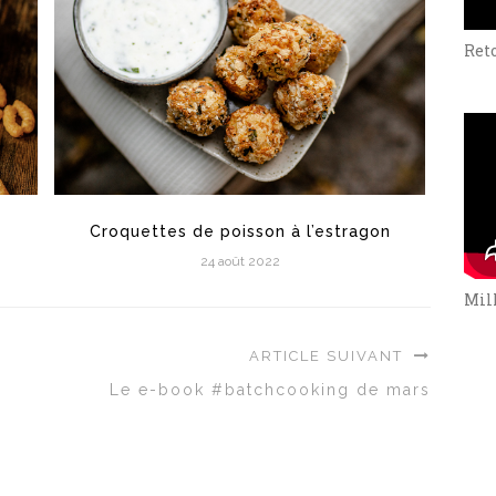
Ret
Croquettes de poisson à l’estragon
24 août 2022
Mill
ARTICLE SUIVANT
Le e-book #batchcooking de mars