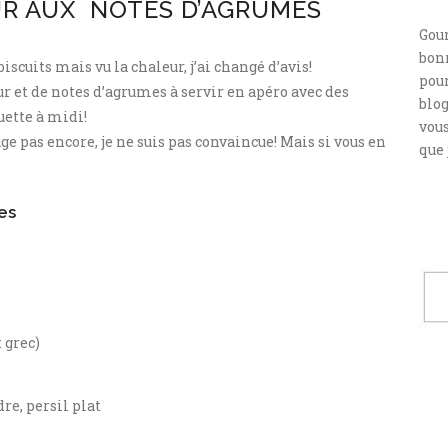
UR AUX NOTES D’AGRUMES
Gou
bonn
biscuits mais vu la chaleur, j’ai changé d’avis!
pour
eur et de notes d’agrumes à servir en apéro avec des
blog
uette à midi!
vou
ge pas encore, je ne suis pas convaincue! Mais si vous en
que 
es
 grec)
re, persil plat