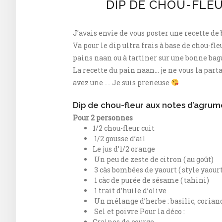
DIP DE CHOU-FLE
J’avais envie de vous poster une recette de 
Va pour le dip ultra frais à base de chou-fl
pains naan ou à tartiner sur une bonne bag
La recette du pain naan… je ne vous la parta
avez une …. Je suis preneuse
Dip de chou-fleur aux notes d’agrum
Pour 2 personnes
1/2 chou-fleur cuit
1/2 gousse d’ail
Le jus d’1/2 orange
Un peu de zeste de citron ( au goût)
3 càs bombées de yaourt ( style yaourt
1 càc de purée de sésame ( tahini)
1 trait d’huile d’olive
Un mélange d’herbe : basilic, coriand
Sel et poivre Pour la déco :
Graines de courge