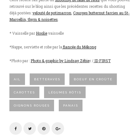
retrouvé sur le blog ainsi que les précédentes recettes du shooting
déjà postées:
velouté de potimarron
,
Courges butternut farcies au St-
Marcellin, thym & noisettes
.
* Vaisselle par
Hoolie
vaisselle
*Nappe, serviette et robe par la
fiancée du Mékong
*Photo par :
Photo & graphic by Lindsay Zébie
r /
ID FIRST
AIL
BETTERAVES
BOEUF EN CROÛTE
CAROTTES
LÉGUMES RÔTIS
OIGNONS ROUGES
PANAIS