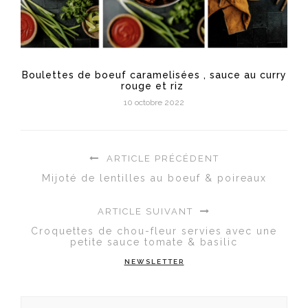
Boulettes de boeuf caramelisées , sauce au curry
rouge et riz
10 octobre 2022
ARTICLE PRÉCÉDENT
Mijoté de lentilles au boeuf & poireaux
ARTICLE SUIVANT
Croquettes de chou-fleur servies avec une
petite sauce tomate & basilic
NEWSLETTER