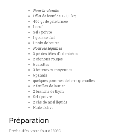
Pour la viande:
1 filet de bœuf de +- 1,3 kg
400 gr de pâte brisée
1 oeuf
Sel / poivre
1 gousse d’ail
1 noix de beurre
Pour les légumes
3 petites têtes d’ail entières
2 oignons rouges
6 carottes
3 betteraves moyennes
6 panais
quelques pommes de terre grenailles
2 feuilles de laurier
2 branche de thym
Sel / poivre
2 càs de miel liquide
Huile d’olive
Préparation
Préchauffez votre four à 180°C.