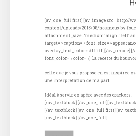
H
[av_one_full first] [av_image src=’http:/
content/uploads/2015/08/houmous-by-fouet
attachment_size=’medium’ align=’left’ ani
target= » caption= » font_size= » appearanc
overlay_text_color=’#ffffff’][/av_image] [/a
font_color= » color= »] La recette du houmo
celle que je vous propose en est inspirée m
une interprétation de ma part.
Idéal à servir en apéro avec des crackers .
[/av_textblock] [/av_one_full][av_textblock
[/av_textblock] [av_one_full first] [av_textb
[/av_textblock] [/av_one_full]