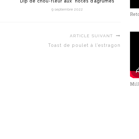
Dip de chou-fleur aux notes d’agrumes
9 septembre 2022
Ret
ARTICLE SUIVANT
Toast de poulet à l’estragon
Mill