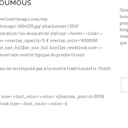
OUMOUS
Gou
bonn
/www.fouettmagic.com/wp-
pour
tmagic-300×239.jpg’ attachment=’2510′
blog
mation=’no-animation’ styling= » hover= » link= »
vou
e= » overlay_opacity=’0.4′ overlay_color=’#000000′
que 
v_one_full][av_one_full first] [av_textblock size= »
us est une recette typique du proche Orient.
ais ne correspond pas à la recette traditionnelle. Plutôt
 size= » font_color= » color= »] [custom_post id=2509]
lock size= » font_color= » color= »]