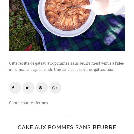
Cette recette de gâteau aux pommes sans beurre m’est venue à l’idée
un dimanche après-midi. Une délicieuse envie de gâteau; aux
sur
Commentaires fermés
Gâteau
aux
pommes
CAKE AUX POMMES SANS BEURRE
sans
beurre