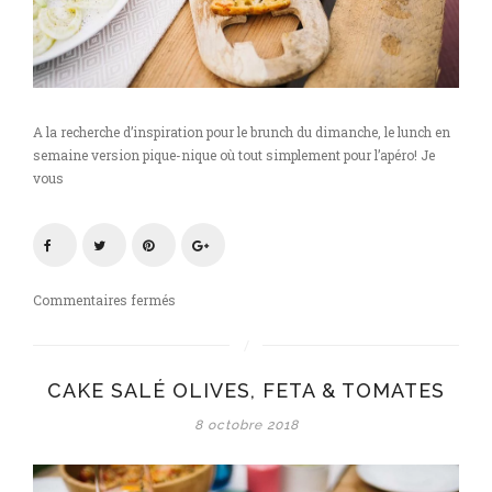
A la recherche d’inspiration pour le brunch du dimanche, le lunch en
semaine version pique-nique où tout simplement pour l’apéro! Je
vous
sur
Commentaires fermés
Cake
salé
olives,
CAKE SALÉ OLIVES, FETA & TOMATES
feta
&
8 octobre 2018
tomates