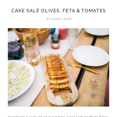
olives,
CAKE SALÉ OLIVES, FETA & TOMATES
feta
&
8 octobre 2018
tomates