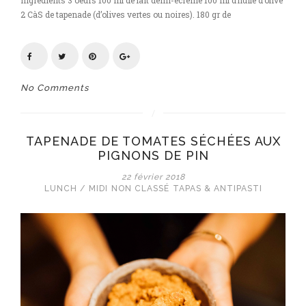
Ingrédients 3 oeufs 100 ml de lait demi-écrémé 100 ml d’huile d’olive
2 CàS de tapenade (d’olives vertes ou noires). 180 gr de
No Comments
TAPENADE DE TOMATES SÉCHÉES AUX
PIGNONS DE PIN
22 février 2018
LUNCH / MIDI
NON CLASSÉ
TAPAS & ANTIPASTI