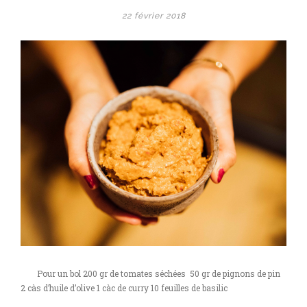
pignons
22 février 2018
de
pin
Pour un bol 200 gr de tomates séchées 50 gr de pignons de pin
2 càs d’huile d’olive 1 càc de curry 10 feuilles de basilic