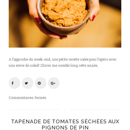
A l’approche du week-end, une petite recette salée pour l’apéro avec
une envie de soleil! L’hiver me semble long cette année,
sur
Commentaires fermés
Tapenade
de
tomates
TAPENADE DE TOMATES SÉCHÉES AUX
séchées
PIGNONS DE PIN
aux