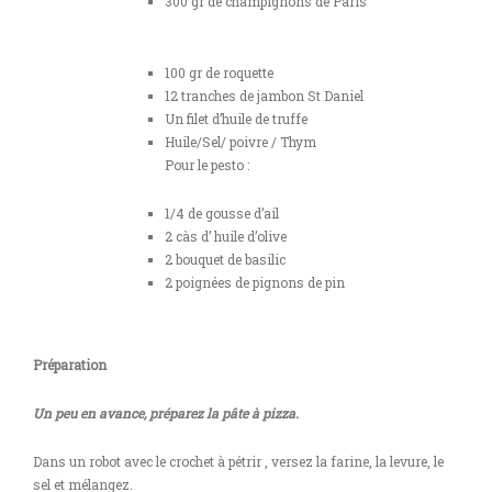
300 gr de champignons de Paris
100 gr de roquette
12 tranches de jambon St Daniel
Un filet d’huile de truffe
Huile/Sel/ poivre / Thym
Pour le pesto :
1/4 de gousse d’ail
2 càs d’ huile d’olive
2 bouquet de basilic
2 poignées de pignons de pin
Préparation
Un peu en avance, préparez la pâte à pizza.
Dans un robot avec le crochet à pétrir , versez la farine, la levure, le
sel et mélangez.