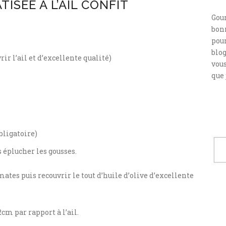
ISÉE À L’AIL CONFIT
Gou
bonn
pour
blog
rir l’ail et d’excellente qualité)
vou
que 
bligatoire)
 éplucher les gousses.
mates puis recouvrir le tout d’huile d’olive d’excellente
2cm par rapport à l’ail.