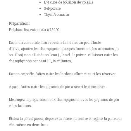
1/4 cube de bouillon de volaille
Sel/poivre
Thym/romarin
Préparation :
Préchauffez votre four à 180°C
Dans un casserole, faire revenir l’ail dans un peu d’huile
d’olive, ajoutez les champignons coupés finement ,les aromates , le
bouillon( non dilué dans l’eau ) , le sel , le poivre et laisser cuire les
champignons pendant 10_15 minutes.
Dans une poêle, faites cuire les lardons allumettes et les réserver .
A part, faites cuire les pignons de pin à sec et le concasser .
Mélangez la préparation aux champignons avec les pignons de pin
et les lardons.
Étalez la pâte à pizza, déposez la farce au centre et repliez la plate sur
elle-même en demi lune.