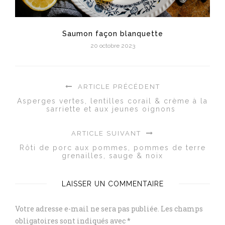
Saumon façon blanquette
20 octobre 2023
ARTICLE PRÉCÉDENT
Asperges vertes, lentilles corail & crème à la
sarriette et aux jeunes oignons
ARTICLE SUIVANT
Rôti de porc aux pommes, pommes de terre
grenailles, sauge & noix
LAISSER UN COMMENTAIRE
Votre adresse e-mail ne sera pas publiée.
Les champs
obligatoires sont indiqués avec
*