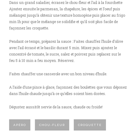
Dans un grand saladier, écrasez le chou-fleur et l’ail à la fourchette
Ajoutez ensuite le parmesan, la chapelure, les épices et l’oeuf puis
mélangez jusqu’à obtenir une texture homogène puis placer au frigo
min 1h pour que le mélange se solidifie et qu’il soit plus facile de
façonnez les croquette.
Pendant ce temps, préparez la sauce : Faites chauffez l’huile d’olive
avec l’ail écrasé et le basilic durant 5 min. Mixez puis ajoutez le
concentré de tomate, le sucre, salez et poivrez puis replacez sur le
feu 5 à 10 min a feu moyen. Réservez.
Faites chauffer une casserole avec un bon niveau d’huile.
A l’aide d’une pince à glace, façonnez des boulettes que vous déposez
dans l’huile chaude jusqu’à ce qu’elles soient bien dorées.
Dégustez aussitôt servie de la sauce, chaude ou froide!
APÉRO
CHOU-FLEUR
CROQUETTE