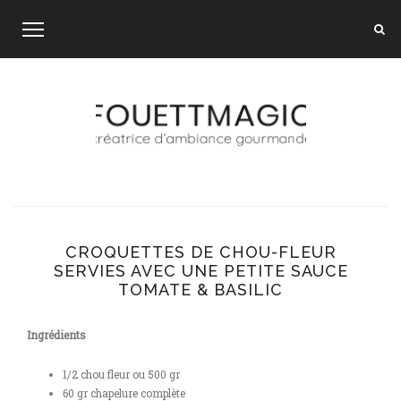
Skip
to
content
CROQUETTES DE CHOU-FLEUR
SERVIES AVEC UNE PETITE SAUCE
TOMATE & BASILIC
Ingrédients
1/2 chou fleur ou 500 gr
60 gr chapelure complète