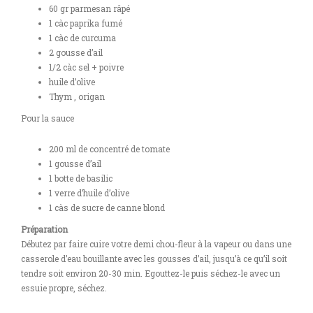
60 gr parmesan râpé
1 càc paprika fumé
1 càc de curcuma
2 gousse d’ail
1/2 càc sel + poivre
huile d’olive
Thym , origan
Pour la sauce
200 ml de concentré de tomate
1 gousse d’ail
1 botte de basilic
1 verre d’huile d’olive
1 càs de sucre de canne blond
Préparation
Débutez par faire cuire votre demi chou-fleur à la vapeur ou dans une
casserole d’eau bouillante avec les gousses d’ail, jusqu’à ce qu’il soit
tendre soit environ 20-30 min. Egouttez-le puis séchez-le avec un
essuie propre, séchez.