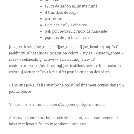
125gr de lardon allumette fumé
4 tranches de coppa
parmesan
1 gousse d’ail / 1 échalote
Sel/ poivre/basilic /noix de muscade
pignons de pin (facultatif)
[/av_textblock] [/av_one_half][av_one_half] [av_heading tag=’h3′
padding=’10’ heading=’Préparation’ color= » style= » custom_font= »
size= » subheading_active= » subheading_size=’15’
custom_class= »][/av_heading] [av_textblock size= » font_color= »
color= »] Mettre de l’eau à chauffer pour la cuisson des pâtes.
Dans une poêle , faire suer l’échalote et l’ail finement coupés dans un
peu de beurre .
Versez le vin blanc et laisser s’évaporer quelques minutes.
Ajoutez la crème fraiche, le cube de bouillon, l’assaisonnement et
laissez mijoter à feu doux pendant 5 minutes.