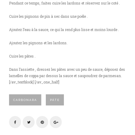
Pendant ce temps, faites cuire les lardons et réservez sur le coté .
Cuire les pignons de pin à sec dans une poêle .
Ajoutez l’eau à la sauce, ce qui la rend plus lisse et moins lourde .
Ajoutez les pignons et les lardons.
Cuire les pâtes .
Dans l’assiette , dressez les pâtes avec un peu de sauce, déposez des
lamelles de coppa par dessus la sauce et saupoudrez de parmesan.
[/av_textblock] [/av_one_half]
CARBONARA
PÂTE