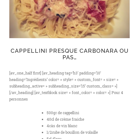
CAPPELLINI PRESQUE CARBONARA OU
PAS…
[av_one_half first] [av_heading tag=’h3′ padding=’10’
heading=’Ingrédients’ color= » style= » custom_font= » size= »
subheading_active= » subheading_size=’15’ custom_class= »]
[/av_heading] [av_textblock size= » font_color= » color= »] Pour 4
personnes
500gr de cappellini
40cl de crème fraiche
4càs de vin blanc
1/2cube de bouillon de volaille
5cl d’eau