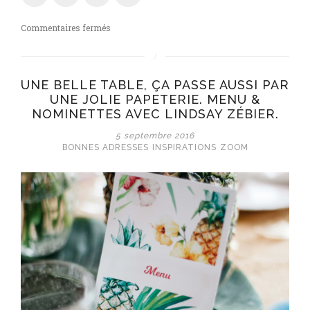
sur
Commentaires fermés
Apprécier
le
vin
UNE BELLE TABLE, ÇA PASSE AUSSI PAR
avec
UNE JOLIE PAPETERIE. MENU &
Le
NOMINETTES AVEC LINDSAY ZÉBIER.
petit
ballon
5 septembre 2016
△CONCOURS△
BONNES ADRESSES
INSPIRATIONS
ZOOM