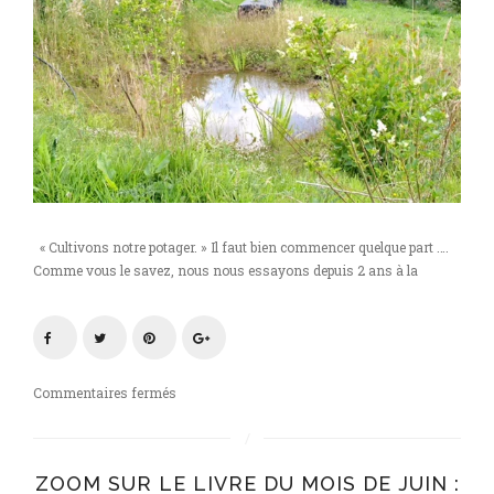
« Cultivons notre potager. » Il faut bien commencer quelque part ….
Comme vous le savez, nous nous essayons depuis 2 ans à la
sur
Commentaires fermés
Mon
potager#2
:
ZOOM SUR LE LIVRE DU MOIS DE JUIN :
on