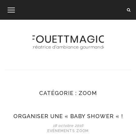
Skip
to
content
CATÉGORIE :
ZOOM
ORGANISER UNE « BABY SHOWER « !
18 octobre 2016
EVÉNEMENTS
ZOOM