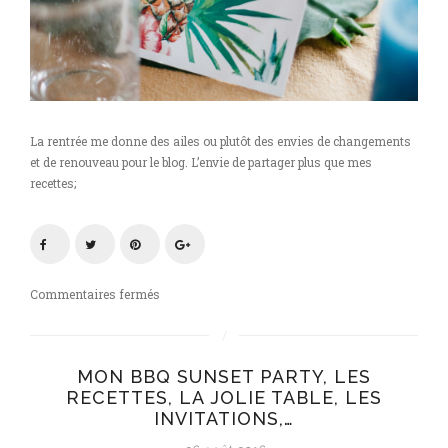
La rentrée me donne des ailes ou plutôt des envies de changements
et de renouveau pour le blog. L’envie de partager plus que mes
recettes;
sur
Commentaires fermés
Une
belle
table,
MON BBQ SUNSET PARTY, LES
ça
RECETTES, LA JOLIE TABLE, LES
passe
INVITATIONS,…
aussi
par