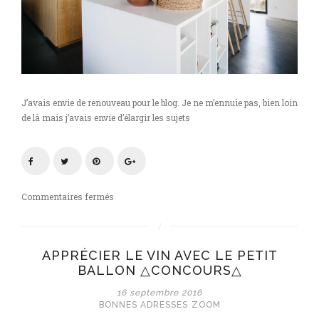
J’avais envie de renouveau pour le blog. Je ne m’ennuie pas, bien loin
de là mais j’avais envie d’élargir les sujets
sur
Commentaires fermés
Je
vous
ouvre
APPRÉCIER LE VIN AVEC LE PETIT
la
BALLON △CONCOURS△
porte
de
16 septembre 2016
ma
BONNES ADRESSES
ZOOM
cuisine.