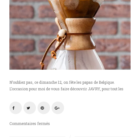
***Concours***
N’oubliez pas, ce dimanche 12, on fête les papas de Belgique.
L’occasion pour moi de vous faire découvrir JAVRY, pour tout les
sur
Commentaires fermés
Zoom
sur