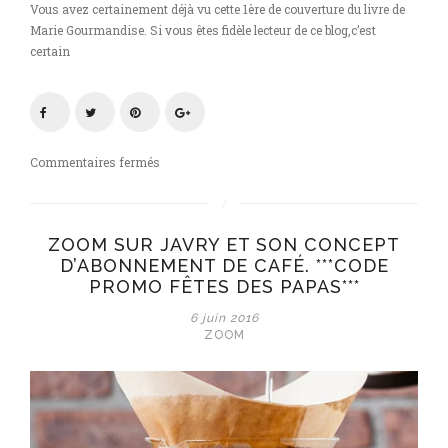
Vous avez certainement déjà vu cette 1ère de couverture du livre de
Marie Gourmandise. Si vous êtes fidèle lecteur de ce blog,c’est
certain
sur
Commentaires fermés
Zoom
sur
le
ZOOM SUR JAVRY ET SON CONCEPT
livre
D’ABONNEMENT DE CAFÉ. ***CODE
du
PROMO FÊTES DES PAPAS***
mois
de
6 juin 2016
Juin
ZOOM
:
« Marie
Gourmandise-
homemade
cooking »