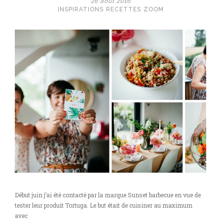
26 août 2016
une
INSPIRATIONS
RECETTES
ZOOM
jolie
papeterie.
Menu
&
nominettes
avec
Lindsay
Zébier.
Début juin j’ai été contacté par la marque Sunset barbecue en vue de
tester leur produit Tortuga. Le but était de cuisiner au maximum
avec