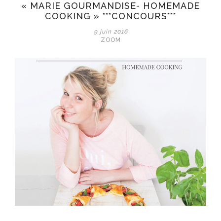
« MARIE GOURMANDISE- HOMEMADE
enfile
COOKING » ***CONCOURS***
nos
bottes,
9 juin 2016
on
ZOOM
se
retrousse
les
manches
et
on
entame
notre
potager