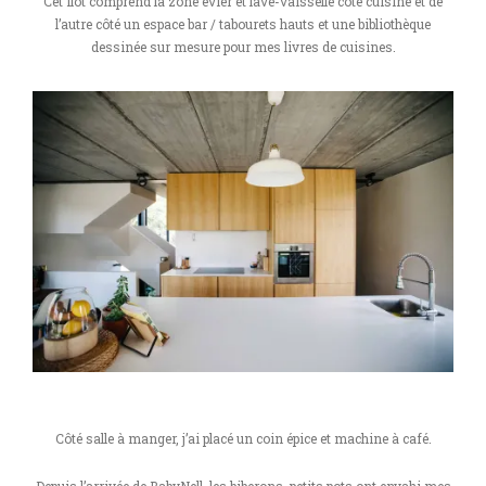
Cet îlot comprend la zone évier et lave-vaisselle côté cuisine et de
l’autre côté un espace bar / tabourets hauts et une bibliothèque
dessinée sur mesure pour mes livres de cuisines.
Côté salle à manger, j’ai placé un coin épice et machine à café.
Depuis l’arrivée de BabyNell, les biberons, petits pots ont envahi mes