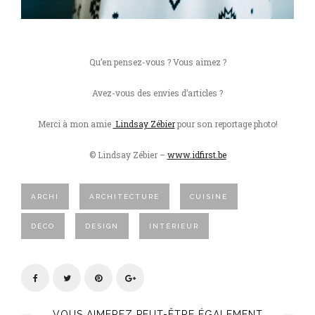
Qu’en pensez-vous ? Vous aimez ?
Avez-vous des envies d’articles ?
Merci à mon amie
Lindsay Zébier
pour son reportage photo!
© Lindsay Zébier –
www.idfirst.be
ARCHI
ARCHITECTURE
CUISINE
DÉCO
DESIGN
INTÉRIEUR
VOUS AIMEREZ PEUT-ÊTRE ÉGALEMENT