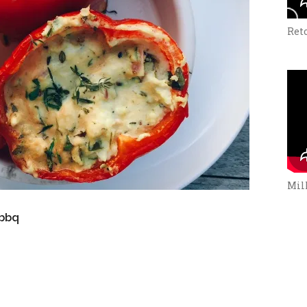
Ret
Mill
 bbq