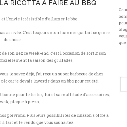
LA RICOTTA À FAIRE AU BBQ
Gou
bonn
t l’envie irrésistible d’allumer le bbq.
pour
blog
 pas arrivée. C’est toujours mon homme qui fait ce genre
vou
de chose.
que 
t de son nez ce week-end, c’est l’occasion de sortir son
ficiellement la saison des grillades.
ous le savez déjà, j’ai reçu un super barbecue de chez
 pic car je devais investir dans un bbq pour cet été.
bonne pour le tester, lui et sa multitude d’accessoires;
 wok, plaque à pizza,….
os poivrons. Plusieurs possibilités de cuisson s’offre à
’il fait et le rendu que vous souhaitez.