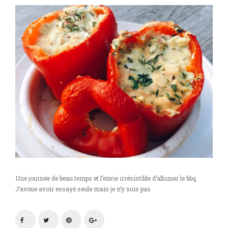
porc
farci
au
citron
et
olive
avec
Sunset
BBQ
Une journée de beau temps et l’envie irrésistible d’allumer le bbq.
J’avoue avoir essayé seule mais je n’y suis pas