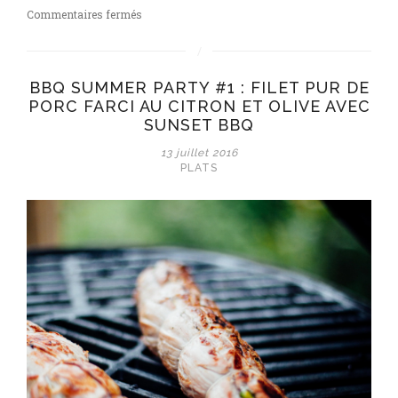
sur
Commentaires fermés
Salade
aux
pois
BBQ SUMMER PARTY #1 : FILET PUR DE
chiches,
PORC FARCI AU CITRON ET OLIVE AVEC
poivrons,
SUNSET BBQ
boulgour
&
13 juillet 2016
cumin
PLATS