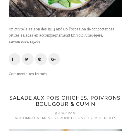
On ouvre la saison des BBQ and Co, l’occasion de concocter des
petites salades en accompagnement! En voici une légère,
savoureuse, rapide
sur
Commentaires fermés
Salade
de
pois
SALADE AUX POIS CHICHES, POIVRONS,
mange-
BOULGOUR & CUMIN
tout
au
5 août 2016
sésame
ACCOMPAGNEMENTS
BRUNCH
LUNCH / MIDI
PLATS
et
dukkah