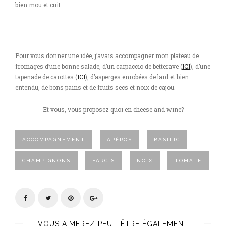
bien mou et cuit.
Pour vous donner une idée, j’avais accompagner mon plateau de
fromages d’une bonne salade, d’un carpaccio de betterave (
ICI
), d’une
tapenade de carottes (
ICI
), d’asperges enrobées de lard et bien
entendu, de bons pains et de fruits secs et noix de cajou.
Et vous, vous proposez quoi en cheese and wine?
ACCOMPAGNEMENT
APÉROS
BASILIC
CHAMPIGNONS
FARCIS
NOIX
TOMATE
VOUS AIMEREZ PEUT-ÊTRE ÉGALEMENT